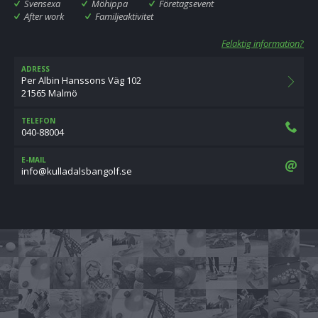
Svensexa
Möhippa
Företagsevent
After work
Familjeaktivitet
Felaktig information?
ADRESS
Per Albin Hanssons Väg 102
21565 Malmö
TELEFON
040-88004
E-MAIL
es.flognabsladalluk@ofni