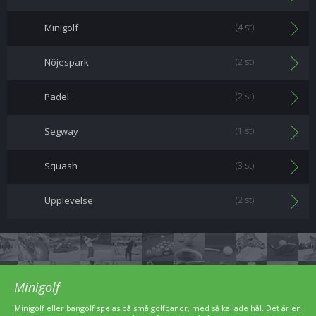
Minigolf
(4 st)
Nöjespark
(2 st)
Padel
(2 st)
Segway
(1 st)
Squash
(3 st)
Upplevelse
(2 st)
Minigolf
Minigolf eller bangolf spelas på små golfbanor, med så kallade hål. Det är en