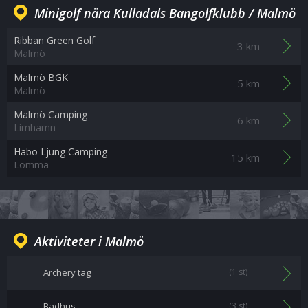
Minigolf nära Kulladals Bangolfklubb / Malmö
Ribban Green Golf
3 km
Malmö
Malmö BGK
5 km
Malmö
Malmö Camping
6 km
Limhamn
Habo Ljung Camping
15 km
Lomma
Aktiviteter i Malmö
Archery tag
(1 st)
Badhus
(3 st)