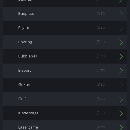
Badplats
(6 st)
Biljard
(5 st)
Bowling
(3 st)
Bubbleball
(1 st)
E-sport
(1 st)
Gokart
(3 st)
Golf
(5 st)
Klättervägg
(1 st)
Lasergame
(2 st)