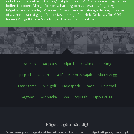
enkel men rolig aktivitet som går ut på att med så få slag som möjligt sänka
bollen i koppen. Minigolfbanorna har sarg och varierar i svårighetsgrad.
Något som växt stadigt på senare år så kallade äventyrsgolfbanor, dessa är
oftast mer lika riktiga golfbanor fast i minigolf-storlek. De kallas för MOS-
banor (Minigolf Open Standard) och är väldigt populära.
Badhus
Badplats
Biljard
Bowling
Curling
Djurpark
Gokart
Golf
Kanot & Kajak
Klättervägg
Lasergame
Minigolf
Nöjespark
Padel
Paintball
Segway
Skidbacke
Spa
Squash
Upplevelse
Något att göra, nära dig!
Vi är Sveriges roligaste aktivitetsportal. Här hittar du något att göra, nära dig!