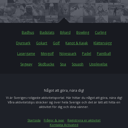
Badhus
Badplats
Biljard
Bowling
Curling
Djurpark
Gokart
Golf
Kanot & Kajak
Klättervägg
Lasergame
Minigolf
Nöjespark
Padel
Paintball
Segway
Skidbacke
Spa
Squash
Upplevelse
Något att göra, nära dig!
Vi är Sveriges roligaste aktivitetsportal. Här hittar du något att göra, nära dig!
Våra aktivitetstips sträcker sig över hela Sverige och det är lätt att hitta en
aktivitet för dig och dina vänner.
Startsida
Frågor & svar
Registrera er aktivitet
Kontakta Activated