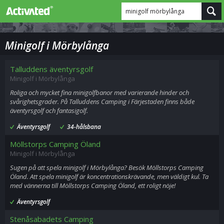
minigolf mörbylånga
Minigolf i Mörbylånga
Talluddens äventyrsgolf
Minigolf i Mörbylånga
Roliga och mycket fina minigolfbanor med varierande hinder och
svårighetsgrader. På Talluddens Camping i Färjestaden finns både
äventyrsgolf och fantasigolf.
Äventyrsgolf
34-hålsbana
Möllstorps Camping Öland
Minigolf i Mörbylånga
Sugen på att spela minigolf i Mörbylånga? Besök Möllstorps Camping
Öland. Att spela minigolf är koncentrationskrävande, men väldigt kul. Ta
med vännerna till Möllstorps Camping Öland, ett roligt nöje!
Äventyrsgolf
Stenåsabadets Camping