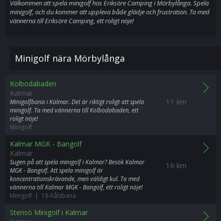
Välkommen att spela minigolf hos Eriksöre Camping i Mörbylånga. Spela
minigolf, och du kommer att uppleva både glädje och frustration. Ta med
vännerna till Eriksöre Camping, ett roligt nöje!
Minigolf nära Mörbylånga
Kolbodabaden
Kalmar
11 km
Minigolfbana i Kalmar. Det är riktigt roligt att spela
minigolf. Ta med vännerna till Kolbodabaden, ett
roligt nöje!
Minigolf
Kalmar MGK - Bangolf
Kalmar
Sugen på att spela minigolf i Kalmar? Besök Kalmar
16 km
MGK - Bangolf. Att spela minigolf är
koncentrationskrävande, men väldigt kul. Ta med
vännerna till Kalmar MGK - Bangolf, ett roligt nöje!
Minigolf | 18-hålsbana
Stensö Minigolf i Kalmar