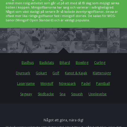
enkel men rolig aktivitet som går ut på att med så få slag som möjligt sänka
bollen i koppen. Minigolfbanorna har sarg och varierar i svårighetsgrad.
Något som växt stadigt på senare år så kallade äventyrsgolfbanor, dessa är
oftast mer lika riktiga golfbanor fast i minigolf-storlek. De kallas för MOS-
banor (Minigolf Open Standard) och är väldigt populära.
Badhus
Badplats
Biljard
Bowling
Curling
Djurpark
Gokart
Golf
Kanot & Kajak
Klättervägg
Lasergame
Minigolf
Nöjespark
Padel
Paintball
Segway
Skidbacke
Spa
Squash
Upplevelse
Något att göra, nära dig!