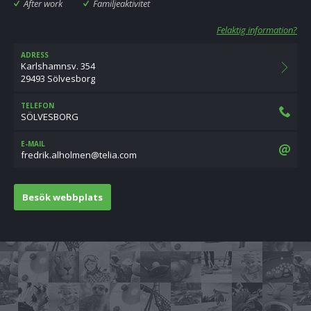
After work
Familjeaktivitet
Felaktig information?
ADRESS
Karlshamnsv. 354
29493 Sölvesborg
TELEFON
SÖLVESBORG
E-MAIL
moc.ailet@nemlohla.kirderf
Besök webbplats