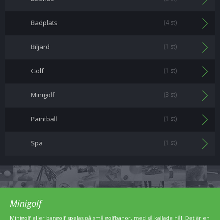
Badplats
(4 st)
Biljard
(1 st)
Golf
(1 st)
Minigolf
(3 st)
Paintball
(1 st)
Spa
(1 st)
Minigolf
Minigolf eller bangolf spelas på små golfbanor, med så kallade hål. Det är en