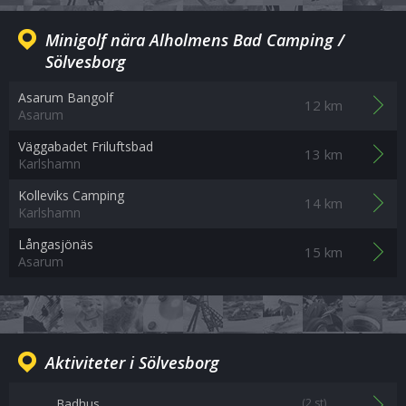
Minigolf nära Alholmens Bad Camping /
Sölvesborg
Asarum Bangolf
12 km
Asarum
Väggabadet Friluftsbad
13 km
Karlshamn
Kolleviks Camping
14 km
Karlshamn
Långasjönäs
15 km
Asarum
Aktiviteter i Sölvesborg
Badhus
(2 st)