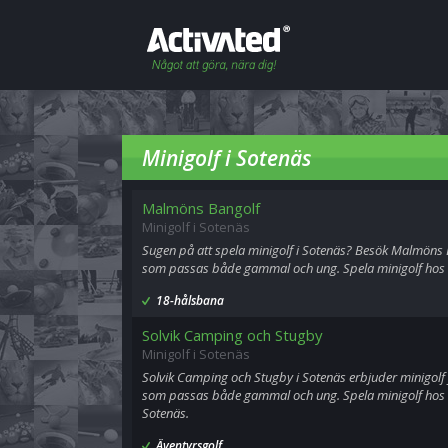
Minigolf i Sotenäs
Malmöns Bangolf
Minigolf i Sotenäs
Sugen på att spela minigolf i Sotenäs? Besök Malmöns Ba
som passas både gammal och ung. Spela minigolf hos 
18-hålsbana
Solvik Camping och Stugby
Minigolf i Sotenäs
Solvik Camping och Stugby i Sotenäs erbjuder minigolf för
som passas både gammal och ung. Spela minigolf hos 
Sotenäs.
Äventyrsgolf