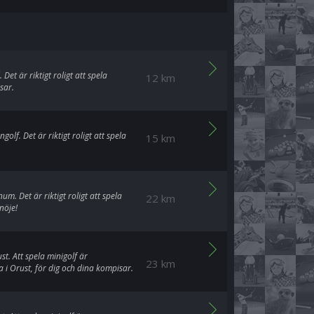
et är riktigt roligt att spela
12 km
sar.
olf. Det är riktigt roligt att spela
15 km
m. Det är riktigt roligt att spela
22 km
nöje!
t. Att spela minigolf är
23 km
 i Orust, för dig och dina kompisar.