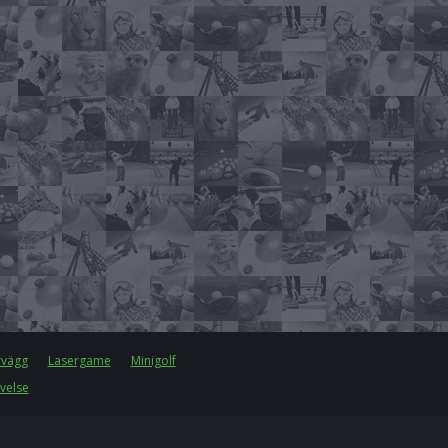
rvägg
Lasergame
Minigolf
velse