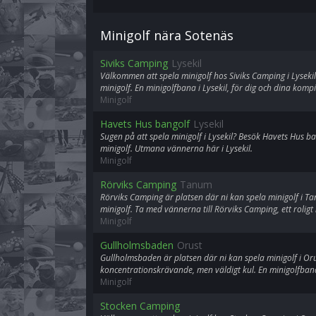
Minigolf nära Sotenäs
Siviks Camping
Lysekil
Välkommen att spela minigolf hos Siviks Camping i Lysekil. D
minigolf. En minigolfbana i Lysekil, för dig och dina kompi
Minigolf
Havets Hus bangolf
Lysekil
Sugen på att spela minigolf i Lysekil? Besök Havets Hus bang
minigolf. Utmana vännerna här i Lysekil.
Minigolf
Rörviks Camping
Tanum
Rörviks Camping är platsen där ni kan spela minigolf i Tanu
minigolf. Ta med vännerna till Rörviks Camping, ett roligt 
Minigolf
Gullholmsbaden
Orust
Gullholmsbaden är platsen där ni kan spela minigolf i Orus
koncentrationskrävande, men väldigt kul. En minigolfbana
Minigolf
Stocken Camping