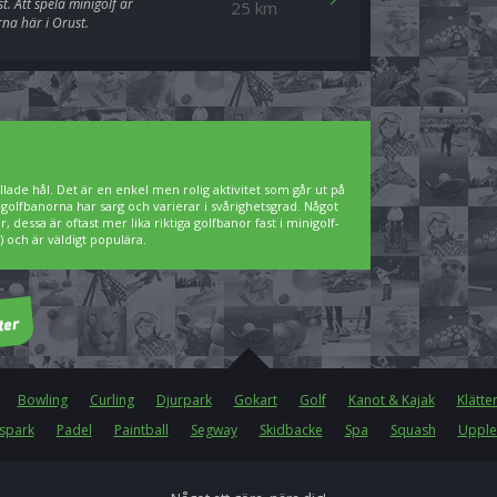
. Att spela minigolf är
25 km
na här i Orust.
lade hål. Det är en enkel men rolig aktivitet som går ut på
igolfbanorna har sarg och varierar i svårighetsgrad. Något
 dessa är oftast mer lika riktiga golfbanor fast i minigolf-
 och är väldigt populära.
Bowling
Curling
Djurpark
Gokart
Golf
Kanot & Kajak
Klätte
spark
Padel
Paintball
Segway
Skidbacke
Spa
Squash
Upple