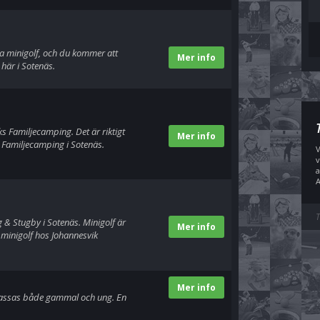
la minigolf, och du kommer att
Mer info
här i Sotenäs.
s Familjecamping. Det är riktigt
Mer info
s Familjecamping i Sotenäs.
V
v
a
A
T
& Stugby i Sotenäs. Minigolf är
Mer info
minigolf hos Johannesvik
Mer info
m passas både gammal och ung. En