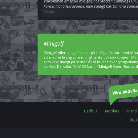
Välkommen att spela minigolf hos Stocken Camping i Orust
koncentrationskrävande, men väldigt kul. Utmana vänner
Minigolf
Minigolf
Minigolf eller bangolf spelas på små golfbanor, med så kal
att med så få slag som möjligt sänka bollen i koppen. Min
som växt stadigt på senare år så kallade äventyrsgolfbanor,
storlek. De kallas för MOS-banor (Minigolf Open Standard)
Badhus
Badplats
Biljard
Nöje