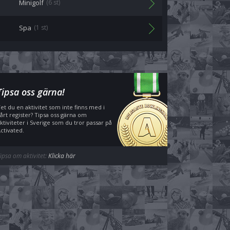
Minigolf
(6 st)
Spa
(1 st)
Tipsa oss gärna!
et du en aktivitet som inte finns med i
årt register? Tipsa oss gärna om
ktiviteter i Sverige som du tror passar på
ctivated.
ipsa om aktivitet:
Klicka här