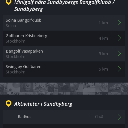
Minigolf nära Sundbybergs Bangolfklubb /
Sundbyberg
Solna Bangolfklubb
1 km
Solna
Golfbaren Kristineberg
4 km
Stockholm
Bangolf Vasaparken
5 km
Stockholm
Swing by Golfbaren
5 km
Stockholm
Aktiviteter i Sundbyberg
Badhus
(1 st)