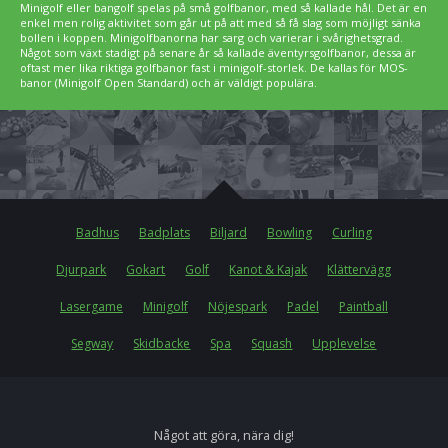
Minigolf eller bangolf spelas på små golfbanor, med så kallade hål. Det är en
enkel men rolig aktivitet som går ut på att med så få slag som möjligt sänka
bollen i koppen. Minigolfbanorna har sarg och varierar i svårighetsgrad.
Något som växt stadigt på senare år så kallade äventyrsgolfbanor, dessa är
oftast mer lika riktiga golfbanor fast i minigolf-storlek. De kallas för MOS-
banor (Minigolf Open Standard) och är väldigt populära.
Badhus
Badplats
Biljard
Bowling
Curling
Djurpark
Gokart
Golf
Kanot & Kajak
Klättervägg
Lasergame
Minigolf
Nöjespark
Padel
Paintball
Segway
Skidbacke
Spa
Squash
Upplevelse
Något att göra, nära dig!