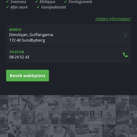
Svensexa
Möhippa
Företagsevent
After work
Familjeaktivitet
Felaktig information?
ADRESS
Dimslöjan, Golfängarna
172 40 Sundbyberg
TELEFON
08-29 52 43
Besök webbplats