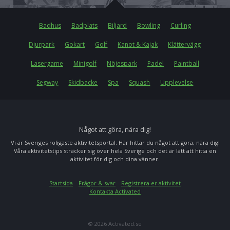
Badhus
Badplats
Biljard
Bowling
Curling
Djurpark
Gokart
Golf
Kanot & Kajak
Klättervägg
Lasergame
Minigolf
Nöjespark
Padel
Paintball
Segway
Skidbacke
Spa
Squash
Upplevelse
Något att göra, nära dig!
Vi är Sveriges roligaste aktivitetsportal. Här hittar du något att göra, nära dig!
Våra aktivitetstips sträcker sig över hela Sverige och det är lätt att hitta en
aktivitet för dig och dina vänner.
Startsida
Frågor & svar
Registrera er aktivitet
Kontakta Activated
© 2026 Activated.se