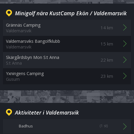
Minigolf nära KustCamp Ekön / Valdemarsvik
Grännäs Camping
14 km
Valdemarsvik
Valdemarsviks Bangolfklubb
15 km
Valdemarsvik
Skärgårdsbyn Mon S:t Anna
22 km
S:t Anna
Yxningens Camping
23 km
Gusum
Aktiviteter i Valdemarsvik
Badhus
(1 st)