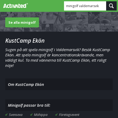
minigolf valdemarsvik
Se alla minigolf
KustCamp Ekön
Sugen på att spela minigolf i Valdemarsvik? Besök KustCamp
Ekön. Att spela minigolf är koncentrationskrävande, men
väldigt kul. Ta med vännerna till KustCamp Ekön, ett roligt
nöje!
Om KustCamp Ekön
Minigolf passar bra till:
Svensexa
Möhippa
Företagsevent