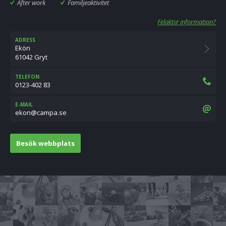
After work
Familjeaktivitet
Felaktig information?
ADRESS
Ekön
61042 Gryt
TELEFON
0123-402 83
E-MAIL
es.apmac@noke
Besök webbplats