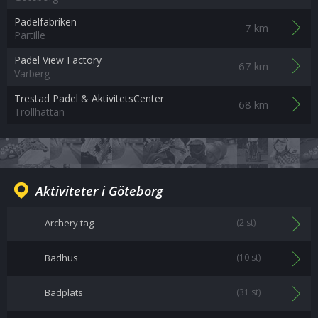
Padelfabriken
7 km
Partille
Padel View Factory
67 km
Varberg
Trestad Padel & AktivitetsCenter
68 km
Trollhättan
Aktiviteter i Göteborg
Archery tag
(2 st)
Badhus
(10 st)
Badplats
(31 st)