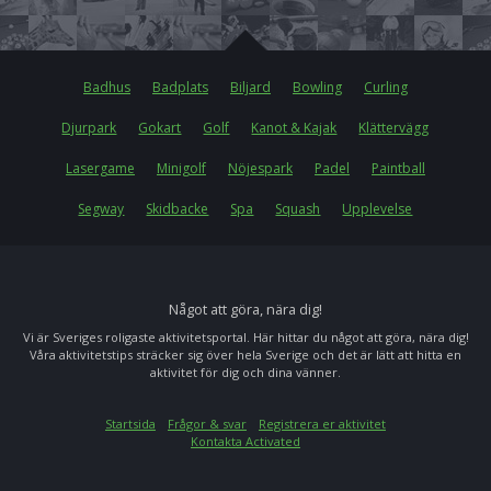
Badhus
Badplats
Biljard
Bowling
Curling
Djurpark
Gokart
Golf
Kanot & Kajak
Klättervägg
Lasergame
Minigolf
Nöjespark
Padel
Paintball
Segway
Skidbacke
Spa
Squash
Upplevelse
Något att göra, nära dig!
Vi är Sveriges roligaste aktivitetsportal. Här hittar du något att göra, nära dig!
Våra aktivitetstips sträcker sig över hela Sverige och det är lätt att hitta en
aktivitet för dig och dina vänner.
Startsida
Frågor & svar
Registrera er aktivitet
Kontakta Activated