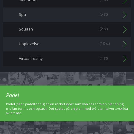
Spa
(5 st)
Squash
(2 st)
Upplevelse
(10 st)
Virtual reality
(1 st)
Padel
Padel (eller padeltennis) är en racketsport som kan ses som en blandning
mellan tennis och squash. Det spelas på en plan med två planhalvor avskilda
av ett nät.