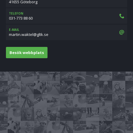
41655 Göteborg
TELEFON
031-773 88 60
E-MAIL
es.ktlg@letkaw.nitram
Besök webbplats