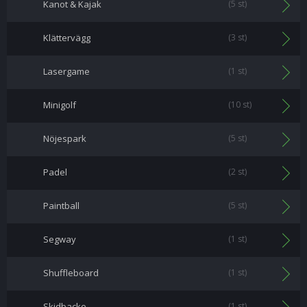
Kanot & Kajak
(5 st)
Klättervägg
(3 st)
Lasergame
(1 st)
Minigolf
(10 st)
Nöjespark
(5 st)
Padel
(2 st)
Paintball
(5 st)
Segway
(1 st)
Shuffleboard
(1 st)
Skidbacke
(1 st)