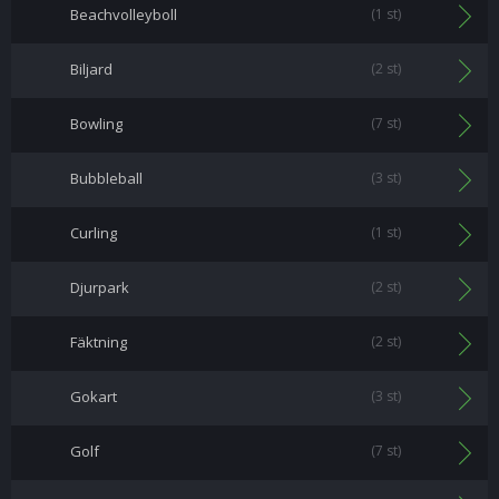
Beachvolleyboll
(1 st)
Biljard
(2 st)
Bowling
(7 st)
Bubbleball
(3 st)
Curling
(1 st)
Djurpark
(2 st)
Fäktning
(2 st)
Gokart
(3 st)
Golf
(7 st)