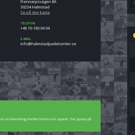
Frennarpsvägen 8A
30234 Halmstad
Se på stor karta
TELEFON
+46 10-160 04 04‬
E-MAIL
es.retnecledapdatsmlah@ofni
som en blandning mellan tennis och squash. Det spelas på