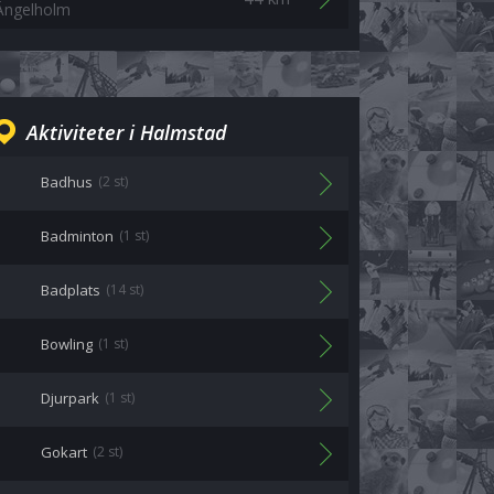
Ängelholm
Aktiviteter i Halmstad
Badhus
(2 st)
Badminton
(1 st)
Badplats
(14 st)
Bowling
(1 st)
Djurpark
(1 st)
Gokart
(2 st)