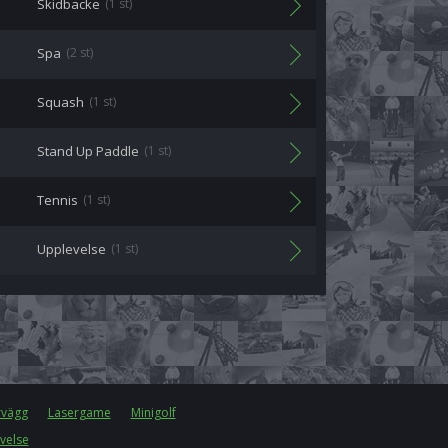
Skidbacke
(1 st)
Spa
(2 st)
Squash
(1 st)
Stand Up Paddle
(1 st)
Tennis
(1 st)
Upplevelse
(1 st)
rvägg
Lasergame
Minigolf
velse