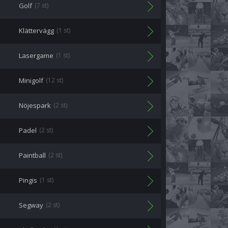
Golf
(7 st)
Klättervägg
(1 st)
Lasergame
(1 st)
Minigolf
(12 st)
Nöjespark
(2 st)
Padel
(2 st)
Paintball
(2 st)
Pingis
(1 st)
Segway
(2 st)