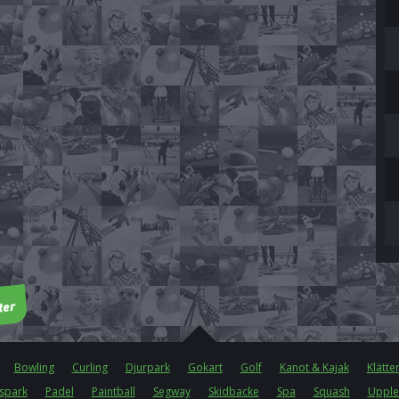
Bowling
Curling
Djurpark
Gokart
Golf
Kanot & Kajak
Klätte
spark
Padel
Paintball
Segway
Skidbacke
Spa
Squash
Upple