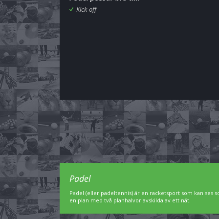
Kick-off
Padel
Padel (eller padeltennis) är en racketsport som kan ses 
en plan med två planhalvor avskilda av ett nät.