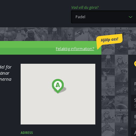
Vad vill du göra?
Padel
Felaktig information?
el för
ränar
nnerna
ADRESS