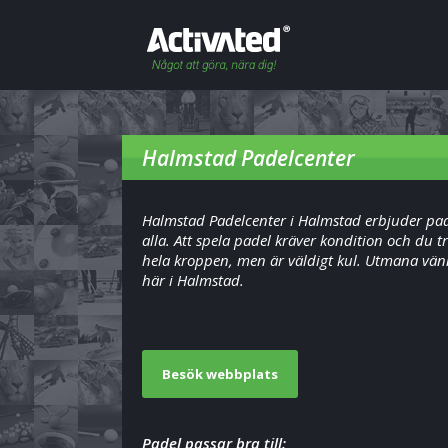
Halmstad Padelcenter
Halmstad Padelcenter i Halmstad erbjuder pad
alla. Att spela padel kräver kondition och du t
hela kroppen, men är väldigt kul. Utmana vä
här i Halmstad.
Besök webbplats
Padel passar bra till: