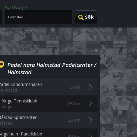
Var i Sverige?
Padel nära Halmstad Padelcenter /
Halmstad
Padel Söndrumshallen
6 km
Halmstad
Slöinge Tennisklubb
23 km
Slöinge
Båstad Sportcenter
28 km
Båstad
Ängelholm Padelklubb
44 km