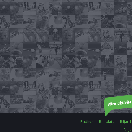
Badhus
Badplats
Biljard
Nöje