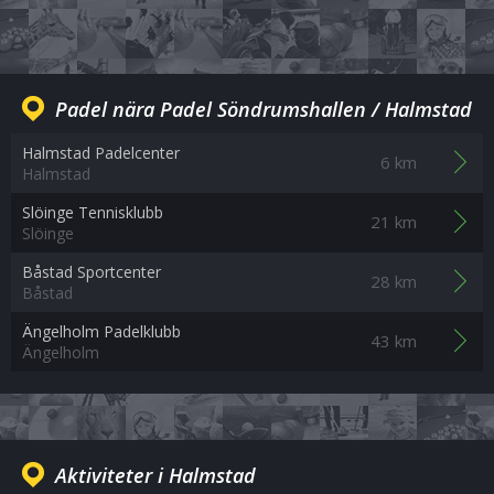
Padel nära Padel Söndrumshallen / Halmstad
Halmstad Padelcenter
6 km
Halmstad
Slöinge Tennisklubb
21 km
Slöinge
Båstad Sportcenter
28 km
Båstad
Ängelholm Padelklubb
43 km
Ängelholm
Aktiviteter i Halmstad