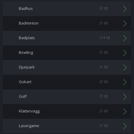
Badhus
(2 st)
Badminton
(1 st)
Badplats
(14 st)
Bowling
(1 st)
Djurpark
(1 st)
Gokart
(2 st)
Golf
(7 st)
Klättervägg
(1 st)
Lasergame
(1 st)