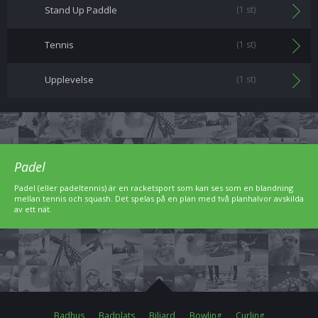
Stand Up Paddle
(1 st)
Tennis
(1 st)
Upplevelse
(1 st)
Padel
Padel (eller padeltennis) är en racketsport som kan ses som en blandning
mellan tennis och squash. Det spelas på en plan med två planhalvor avskilda
av ett nät.
Badhus
Badplats
Biljard
Bowling
Curling