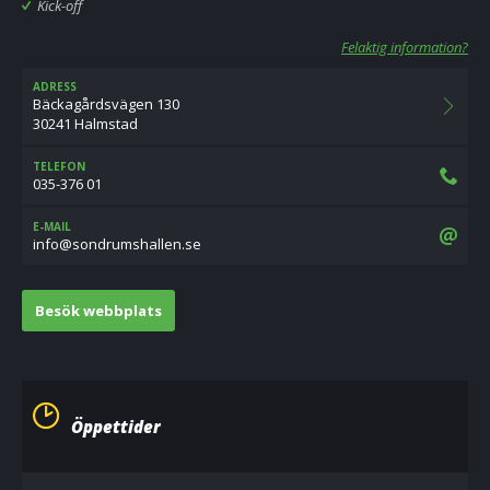
Kick-off
Felaktig information?
ADRESS
Bäckagårdsvägen 130
30241 Halmstad
TELEFON
035-376 01
E-MAIL
es.nellahsmurdnos@ofni
Besök webbplats
Öppettider