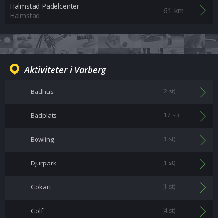
Halmstad Padelcenter
61 km
Halmstad
Aktiviteter i Varberg
Badhus
(2 st)
Badplats
(17 st)
Bowling
(1 st)
Djurpark
(1 st)
Gokart
(1 st)
Golf
(4 st)