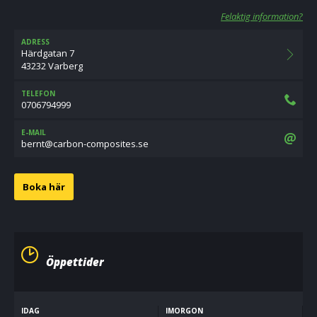
Felaktig information?
ADRESS
Härdgatan 7
43232 Varberg
TELEFON
0706794999
E-MAIL
es.setisopmoc-nobrac@tnreb
Boka här
Öppettider
IDAG
IMORGON