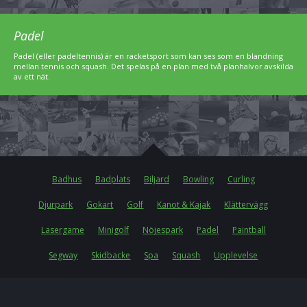
Padel
Padel (eller padeltennis) är en racketsport som kan ses som en blandning
mellan tennis och squash. Det spelas på en plan med två planhalvor avskilda
av ett nät.
Badhus
Badplats
Biljard
Bowling
Curling
Djurpark
Gokart
Golf
Kanot & Kajak
Klättervägg
Lasergame
Minigolf
Nöjespark
Padel
Paintball
Segway
Skidbacke
Spa
Squash
Upplevelse