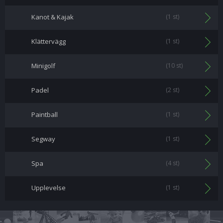
Kanot & Kajak
(1 st)
Klättervägg
(1 st)
Minigolf
(10 st)
Padel
(2 st)
Paintball
(1 st)
Segway
(1 st)
Spa
(4 st)
Upplevelse
(1 st)