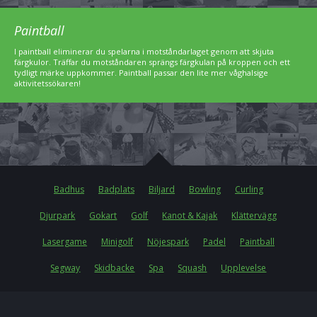
Paintball
I paintball eliminerar du spelarna i motståndarlaget genom att skjuta
färgkulor. Träffar du motståndaren sprängs färgkulan på kroppen och ett
tydligt märke uppkommer. Paintball passar den lite mer våghalsige
aktivitetssökaren!
Badhus
Badplats
Biljard
Bowling
Curling
Djurpark
Gokart
Golf
Kanot & Kajak
Klättervägg
Lasergame
Minigolf
Nöjespark
Padel
Paintball
Segway
Skidbacke
Spa
Squash
Upplevelse