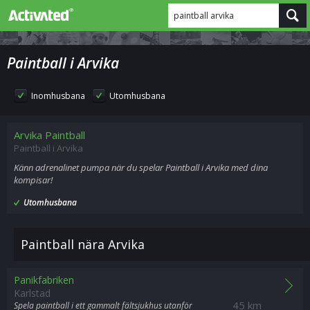
paintball arvika
Paintball i Arvika
Inomhusbana
Utomhusbana
Arvika Paintball
Paintball i Arvika
Känn adrenalinet pumpa när du spelar Paintball i Arvika med dina
kompisar!
Utomhusbana
Paintball nära Arvika
Panikfabriken
Karlstad
45 km
Spela paintball i ett gammalt fältsjukhus utanför