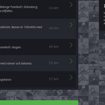
Blekinge Paintball i Sölvesborg.
34 km
tillfällen.
V
v
a
A
Hässleholm. Banan är 100x40m med
40 km
T
49 km
aintball i skogen.
55 km
la med vänner och bekanta.
57 km
kogsbanor.