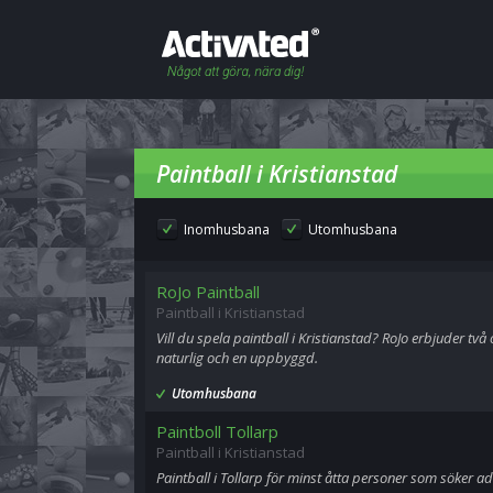
Paintball i Kristianstad
Inomhusbana
Utomhusbana
RoJo Paintball
Paintball i Kristianstad
Vill du spela paintball i Kristianstad? RoJo erbjuder två
naturlig och en uppbyggd.
Utomhusbana
Paintboll Tollarp
Paintball i Kristianstad
Paintball i Tollarp för minst åtta personer som söker ad