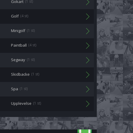
Gokart
(1 st)
Golf
(4 st)
Minigolf
(1 st)
Paintball
(4 st)
Segway
(1 st)
Skidbacke
(1 st)
Spa
(1 st)
Upplevelse
(1 st)