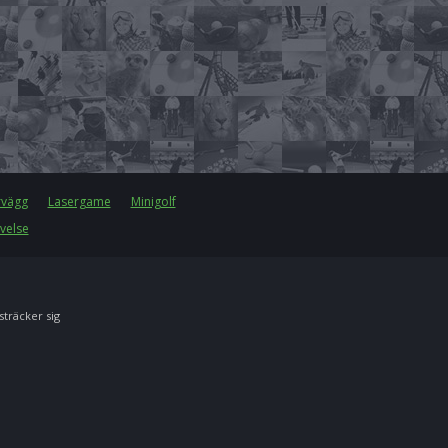
rvägg
Lasergame
Minigolf
velse
 sträcker sig