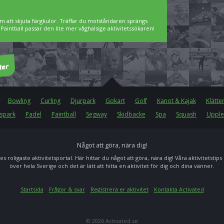
m att skjuta färgkulor. Träffar du motståndaren sprängs
intball passar den lite mer våghalsige aktivitetssökaren!
Bowling
Curling
Djurpark
Gokart
Golf
Kanot & Kajak
Klätte
spark
Padel
Paintball
Segway
Skidbacke
Spa
Squash
Upple
Något att göra, nära dig!
es roligaste aktivitetsportal. Här hittar du något att göra, nära dig! Våra aktivitetstips
över hela Sverige och det är lätt att hitta en aktivitet för dig och dina vänner.
Startsida
Frågor & svar
Registrera er aktivitet
Kontakta Activated
© 2026 Activated.se