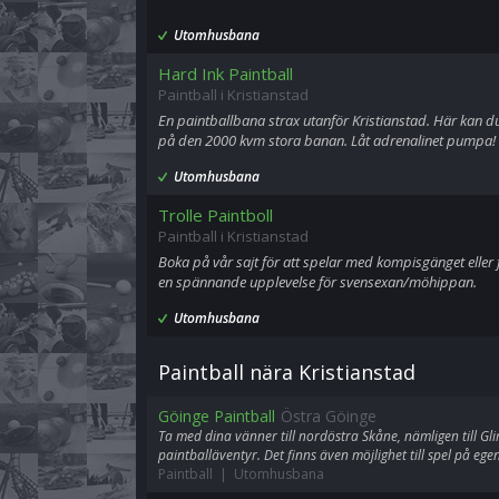
Utomhusbana
Hard Ink Paintball
Paintball i Kristianstad
En paintballbana strax utanför Kristianstad. Här kan d
på den 2000 kvm stora banan. Låt adrenalinet pumpa!
Utomhusbana
Trolle Paintboll
Paintball i Kristianstad
Boka på vår sajt för att spelar med kompisgänget eller f
en spännande upplevelse för svensexan/möhippan.
Utomhusbana
Paintball nära Kristianstad
Göinge Paintball
Östra Göinge
Ta med dina vänner till nordöstra Skåne, nämligen till Glim
paintballäventyr. Det finns även möjlighet till spel på eg
Paintball | Utomhusbana