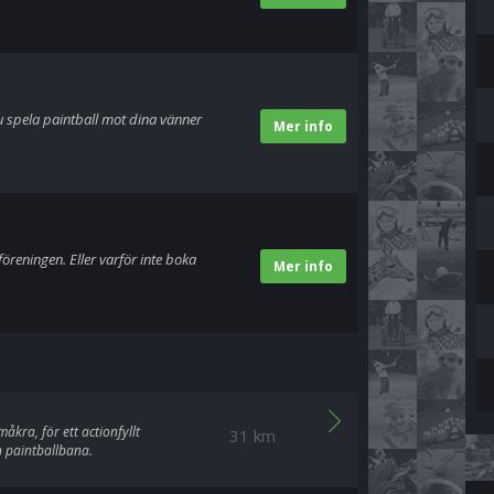
u spela paintball mot dina vänner
Mer info
öreningen. Eller varför inte boka
Mer info
åkra, för ett actionfyllt
31 km
en paintballbana.