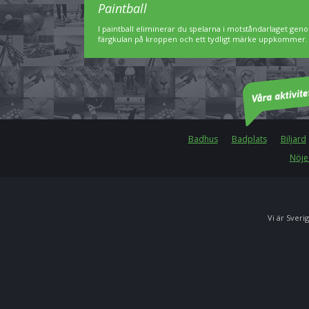
Paintball
I paintball eliminerar du spelarna i motståndarlaget geno
färgkulan på kroppen och ett tydligt märke uppkommer. Pa
Badhus
Badplats
Biljard
Nöje
Vi är Sverig