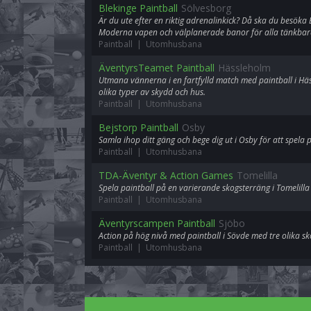
Blekinge Paintball
Sölvesborg
Är du ute efter en riktig adrenalinkick? Då ska du besöka 
Moderna vapen och välplanerade banor för alla tänkbara 
Paintball | Utomhusbana
ÄventyrsTeamet Paintball
Hässleholm
Utmana vännerna i en fartfylld match med paintball i 
olika typer av skydd och hus.
Paintball | Utomhusbana
Bejstorp Paintball
Osby
Samla ihop ditt gäng och bege dig ut i Osby för att spela p
Paintball | Utomhusbana
TDA-Äventyr & Action Games
Tomelilla
Spela paintball på en varierande skogsterräng i Tomelil
Paintball | Utomhusbana
Äventyrscampen Paintball
Sjöbo
Action på hög nivå med paintball i Sövde med tre olika s
Paintball | Utomhusbana