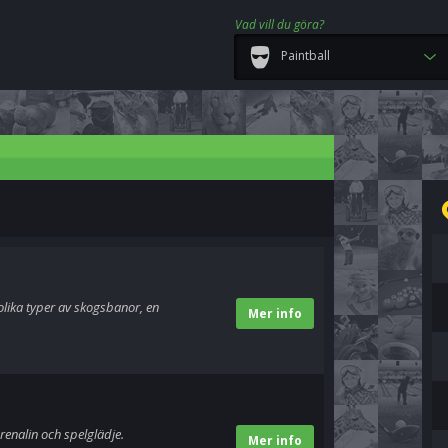
Vad vill du göra?
Paintball
 olika typer av skogsbanor, en
Mer info
renalin och spelglädje.
Mer info