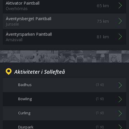
Aktivator Paintball
65 km
Överhörnäs
Äventyrsberget Paintball
75 km
Junsele
Äventyrsparken Paintball
81 km
Arnäsvall
Aktiviteter i Sollefteå
Badhus
(3 st)
Bowling
(1 st)
Curling
(1 st)
Djurpark
(1 st)