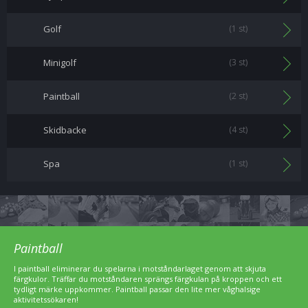
Golf
(1 st)
Minigolf
(3 st)
Paintball
(2 st)
Skidbacke
(4 st)
Spa
(1 st)
Paintball
I paintball eliminerar du spelarna i motståndarlaget genom att skjuta
färgkulor. Träffar du motståndaren sprängs färgkulan på kroppen och ett
tydligt märke uppkommer. Paintball passar den lite mer våghalsige
aktivitetssökaren!