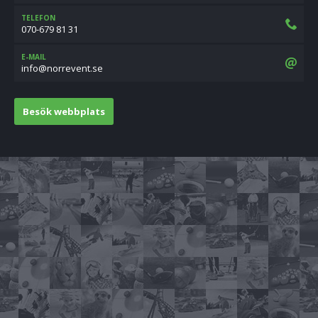
TELEFON
070-679 81 31
E-MAIL
es.tneverron@ofni
Besök webbplats