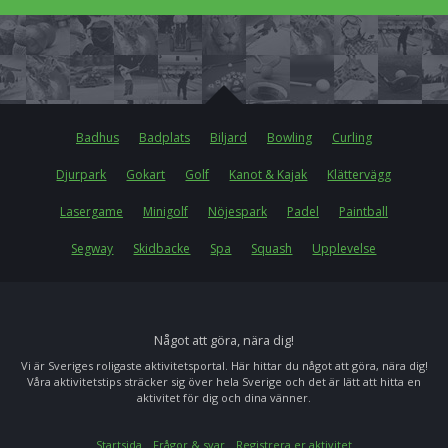
Badhus
Badplats
Biljard
Bowling
Curling
Djurpark
Gokart
Golf
Kanot & Kajak
Klättervägg
Lasergame
Minigolf
Nöjespark
Padel
Paintball
Segway
Skidbacke
Spa
Squash
Upplevelse
Något att göra, nära dig!
Vi är Sveriges roligaste aktivitetsportal. Här hittar du något att göra, nära dig!
Våra aktivitetstips sträcker sig över hela Sverige och det är lätt att hitta en
aktivitet för dig och dina vänner.
Startsida
Frågor & svar
Registrera er aktivitet