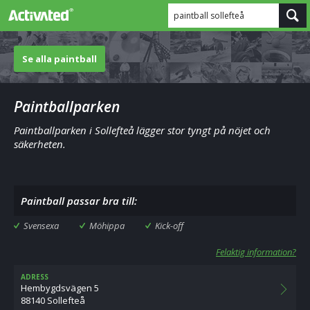
paintball sollefteå
Se alla paintball
Paintballparken
Paintballparken i Sollefteå lägger stor tyngt på nöjet och
säkerheten.
Paintball passar bra till:
Svensexa
Möhippa
Kick-off
Felaktig information?
ADRESS
Hembygdsvägen 5
88140 Sollefteå