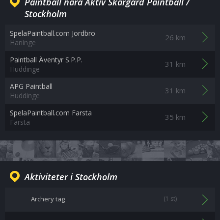
Paintball nära Aktiv Skärgård Paintball /
Stockholm
SpelaPaintball.com Jordbro
26 km
Haninge
Paintball Äventyr S.P.P.
31 km
Huddinge
APG Paintball
31 km
Huddinge
SpelaPaintball.com Farsta
35 km
Farsta
Aktiviteter i Stockholm
Archery tag
(1 st)