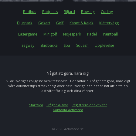
Badhus
Badplats
Biljard
Bowling
Curling
Djurpark
Gokart
Golf
Kanot & Kajak
Klättervägg
Lasergame
Minigolf
Nöjespark
Padel
Paintball
Segway
Skidbacke
Spa
Squash
Upplevelse
Något att göra, nära dig!
Vi är Sveriges roligaste aktivitetsportal. Här hittar du något att göra, nära dig!
Våra aktivitetstips sträcker sig över hela Sverige och det är lätt att hitta en
aktivitet för dig och dina vänner.
Startsida
Frågor & svar
Registrera er aktivitet
Kontakta Activated
© 2026 Activated.se