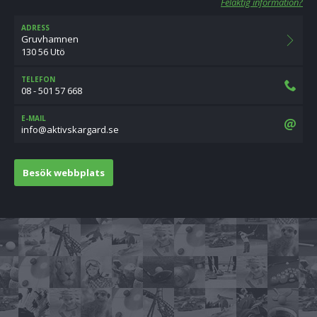
Felaktig information?
ADRESS
Gruvhamnen
130 56 Utö
TELEFON
08 - 501 57 668
E-MAIL
es.dragraksvitka@ofni
Besök webbplats