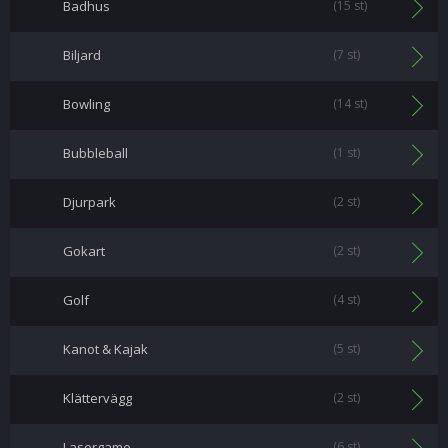
Badhus
(15 st)
Biljard
(7 st)
Bowling
(14 st)
Bubbleball
(1 st)
Djurpark
(2 st)
Gokart
(2 st)
Golf
(4 st)
Kanot & Kajak
(5 st)
Klättervägg
(2 st)
Lasergame
(6 st)