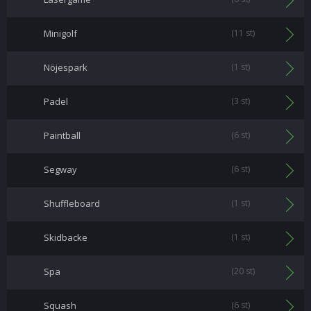
Minigolf
(11 st)
Nöjespark
(1 st)
Padel
(3 st)
Paintball
(6 st)
Segway
(6 st)
Shuffleboard
(1 st)
Skidbacke
(1 st)
Spa
(20 st)
Squash
(6 st)