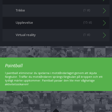
Trikke
(1 st)
Upplevelse
(15 st)
Virtual reality
(1 st)
Paintball
I paintball eliminerar du spelarna i motståndarlaget genom att skjuta
färgkulor. Träffar du motståndaren sprängs färgkulan på kroppen och ett
tydligt märke uppkommer. Paintball passar den lite mer våghalsige
aktivitetssökaren!