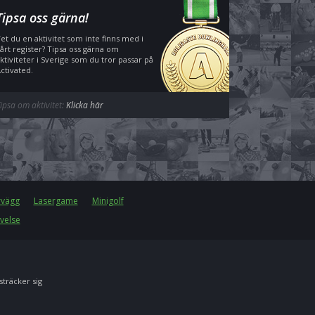
Tipsa oss gärna!
et du en aktivitet som inte finns med i
årt register? Tipsa oss gärna om
ktiviteter i Sverige som du tror passar på
ctivated.
ipsa om aktivitet:
Klicka här
rvägg
Lasergame
Minigolf
velse
 sträcker sig