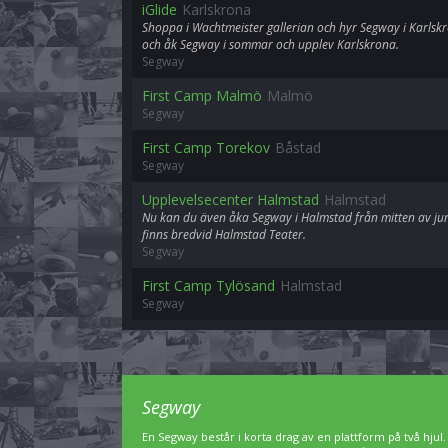
iGlide
Karlskrona
Shoppa i Wachtmeister gallerian och hyr Segway i Karlskr
och åk Segway i sommar och upplev Karlskrona.
Segway
First Camp Malmö
Malmö
Segway
First Camp Torekov
Båstad
Segway
Upplevelsecenter Halmstad
Halmstad
Nu kan du även åka Segway i Halmstad från mitten av juni 
finns bredvid Halmstad Teater.
Segway
First Camp Tylösand
Halmstad
Segway
Segway
En Segway består i korta drag av en plattform på två hjul.