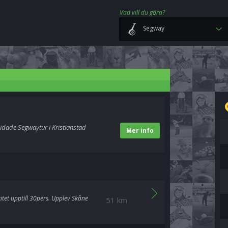
Vad vill du göra?
Segway
idade Segwaytur i Kristianstad
Mer info
tet upptill 30pers. Upplev Skåne
51 km