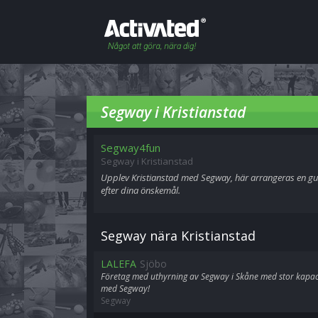
Segway i Kristianstad
Segway4fun
Segway i Kristianstad
Upplev Kristianstad med Segway, här arrangeras en gu
efter dina önskemål.
Segway nära Kristianstad
LALEFA
Sjöbo
Företag med uthyrning av Segway i Skåne med stor kapaci
med Segway!
Segway