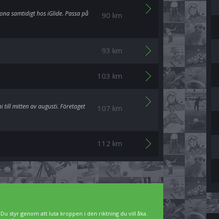
ona samtidigt hos iGlide. Passa på
90 km
93 km
103 km
till mitten av augusti. Företaget
107 km
112 km
 Du styr genom att luta kroppen i den riktning du vill åka.