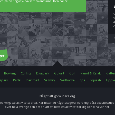
 fram på en Segway, oavsett balanssinne. Den håller
V
v
a
A
T
Bowling
Curling
Djurpark
Gokart
Golf
Kanot & Kajak
Klätte
spark
Padel
Paintball
Segway
Skidbacke
Spa
Squash
Upple
Något att göra, nära dig!
es roligaste aktivitetsportal. Här hittar du något att göra, nära dig! Våra aktivitetstips
över hela Sverige och det är lätt att hitta en aktivitet för dig och dina vänner.