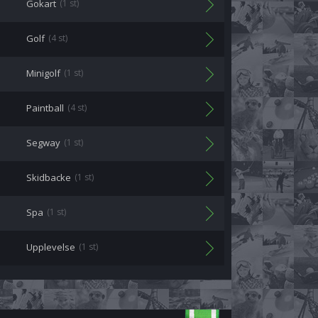
Gokart
(1 st)
Golf
(4 st)
Minigolf
(1 st)
Paintball
(4 st)
Segway
(1 st)
Skidbacke
(1 st)
Spa
(1 st)
Upplevelse
(1 st)