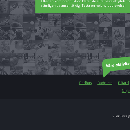
Efter en kort introduktion klarar de allra flesta att glida
nämligen balansen åt dig. Testa en helt ny upplevelse!
Badhus
Badplats
Biljard
Nöje
Vi är Sverig