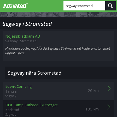
segway strömstad
Segway i Strömstad
Nöjesskräddarn AB
Segway i Strömstad
Nybörjare på Segway? Åk då Segway i Strömstad på konferans, tar emot
upptill 6 pers.
Segway nära Strömstad
Edsvik Camping
26 km
Tanum
Segway
First Camp Karlstad Skutberget
135 km
Karlstad
Segway