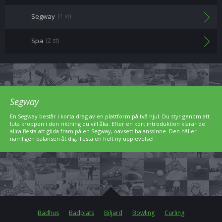
Segway
(1 st)
Spa
(2 st)
Segway
En Segway består i korta drag av en plattform på två hjul. Du styr genom att
luta kroppen i den riktning du vill åka. Efter en kort introduktion klarar de
allra flesta att glida fram på en Segway, oavsett balanssinne. Den håller
nämligen balansen åt dig. Testa en helt ny upplevelse!
Badhus
Badplats
Biljard
Bowling
Curling