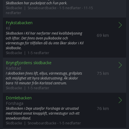
Skidbacken har puckelpist och Fun park.
Skidbacke | Snowboardbacke
-
1-5 nedfarter
-
11-15
nedfarter
Frykstabacken
Kil
Skidbacken i Kil har nerfarter med kvällsbelysning
69 km
och liftar. Det finns även pulkabacke och
värmestuga för tillfällen då du inte åker skidor i Kil
skidbacke.
Skidbacke | 1-5 nedfarter
Bryngfjordens skidbacke
Karlstad
75 km
I skidbacken finns lift, elljus, värmestuga, grillplats
och möjlighet att hyra skidutrustning. Åk skidor
bara 10 minuter från Karlstad centrum.
Skidbacke | 1-5 nedfarter
Dömlebacken
Forshaga
76 km
Skidbacken i Deje utanför Forshaga är utrustad
med bland annat knapplift, värmestugor och ett
snowboardland.
Skidbacke | Snowboardbacke
-
1-5 nedfarter