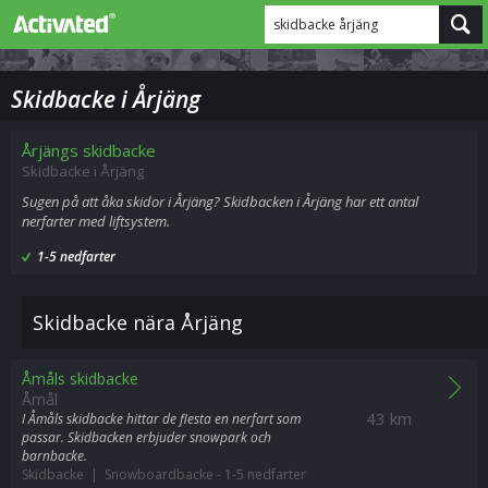
skidbacke årjäng
Skidbacke i Årjäng
Årjängs skidbacke
Skidbacke i Årjäng
Sugen på att åka skidor i Årjäng? Skidbacken i Årjäng har ett antal
nerfarter med liftsystem.
1-5 nedfarter
Skidbacke nära Årjäng
Åmåls skidbacke
Åmål
43 km
I Åmåls skidbacke hittar de flesta en nerfart som
passar. Skidbacken erbjuder snowpark och
barnbacke.
Skidbacke | Snowboardbacke
-
1-5 nedfarter