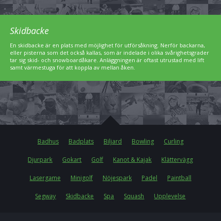
Skidbacke
En skidbacke är en plats med möjlighet för utförsåkning. Nerför backarna,
eller pisterna som det också kallas, som är indelade i olika svårighetsgrader
tar sig skid- och snowboardåkare. Anläggningen är oftast utrustad med lift
samt värmestuga för att koppla av mellan åken.
Badhus
Badplats
Biljard
Bowling
Curling
Djurpark
Gokart
Golf
Kanot & Kajak
Klättervägg
Lasergame
Minigolf
Nöjespark
Padel
Paintball
Segway
Skidbacke
Spa
Squash
Upplevelse