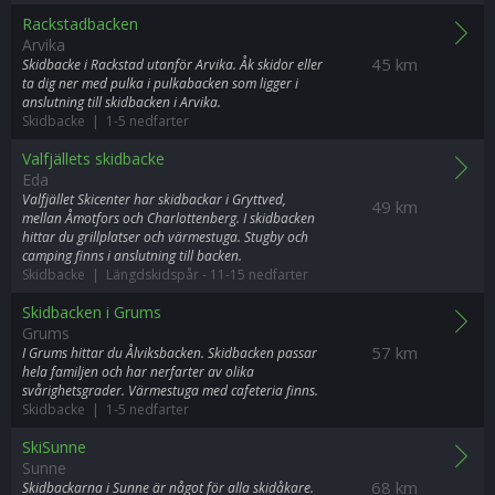
Rackstadbacken
Arvika
45 km
Skidbacke i Rackstad utanför Arvika. Åk skidor eller
ta dig ner med pulka i pulkabacken som ligger i
anslutning till skidbacken i Arvika.
Skidbacke | 1-5 nedfarter
Valfjällets skidbacke
Eda
Valfjället Skicenter har skidbackar i Gryttved,
49 km
mellan Åmotfors och Charlottenberg. I skidbacken
hittar du grillplatser och värmestuga. Stugby och
camping finns i anslutning till backen.
Skidbacke | Längdskidspår
-
11-15 nedfarter
Skidbacken i Grums
Grums
57 km
I Grums hittar du Ålviksbacken. Skidbacken passar
hela familjen och har nerfarter av olika
svårighetsgrader. Värmestuga med cafeteria finns.
Skidbacke | 1-5 nedfarter
SkiSunne
Sunne
68 km
Skidbackarna i Sunne är något för alla skidåkare.