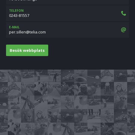
TELEFON
0243-81557
E-MAIL
moc.ailet@nellis.rep
Besök webbplats