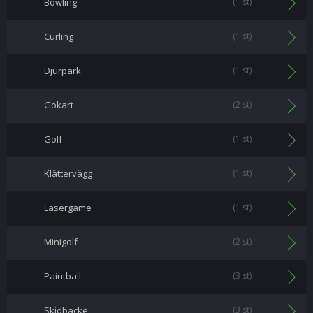
Bowling
(1 st)
Curling
(1 st)
Djurpark
(1 st)
Gokart
(2 st)
Golf
(1 st)
Klättervägg
(1 st)
Lasergame
(1 st)
Minigolf
(2 st)
Paintball
(3 st)
Skidbacke
(3 st)