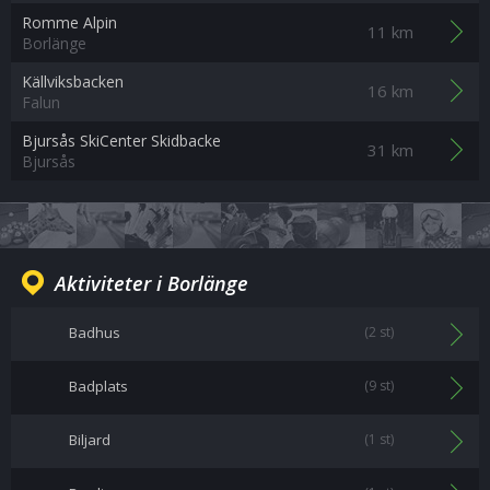
Romme Alpin
11 km
Borlänge
Källviksbacken
16 km
Falun
Bjursås SkiCenter Skidbacke
31 km
Bjursås
Aktiviteter i Borlänge
Badhus
(2 st)
Badplats
(9 st)
Biljard
(1 st)