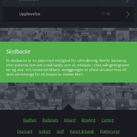
Upplevelse
(1 st)
Skidbacke
En skidbacke är en plats med möjlighet för utförsåkning. Nerför backarna,
eller pisterna som det också kallas, som är indelade i olika svårighetsgrader
tar sig skid- och snowboardåkare. Anläggningen är oftast utrustad med lift
samt värmestuga för att koppla av mellan åken.
Badhus
Badplats
Biljard
Bowling
Curling
Djurpark
Gokart
Golf
Kanot & Kajak
Klättervägg