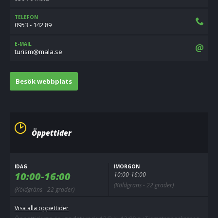
TELEFON
0953 - 142 89
E-MAIL
es.alam@msirut
Besök webbplats
Öppettider
IDAG
IMORGON
10:00-16:00
10:00-16:00
(Köldgräns - 22 grader)
(Köldgräns - 22 grader)
Visa alla öppettider