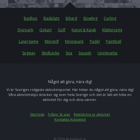
Badhus
Badplats
Biljard
Bowling
Curling
Djurpark
Gokart
Golf
Kanot & Kajak
Klättervägg
Lasergame
Minigolf
Nöjespark
Padel
Paintball
Segway
Skidbacke
Spa
Squash
Upplevelse
Något att göra, nära dig!
Vi är Sveriges roligaste aktivitetsportal. Här hittar du något att göra, nära dig!
Våra aktivitetstips sträcker sig över hela Sverige och det är lätt att hitta en
aktivitet för dig och dina vänner.
Startsida
Frågor & svar
Registrera er aktivitet
Kontakta Activated
© 2026 Activated.se