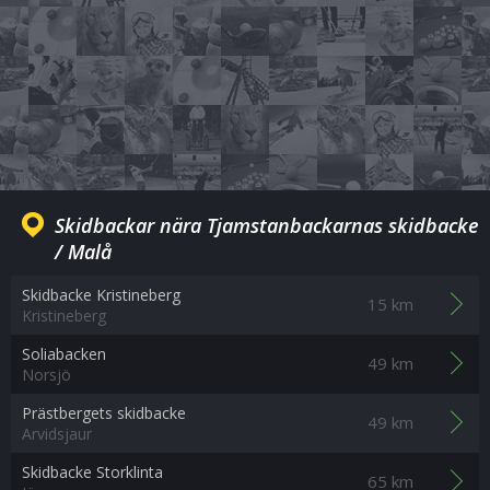
Skidbackar nära Tjamstanbackarnas skidbacke
/ Malå
Skidbacke Kristineberg
15 km
Kristineberg
Soliabacken
49 km
Norsjö
Prästbergets skidbacke
49 km
Arvidsjaur
Skidbacke Storklinta
65 km