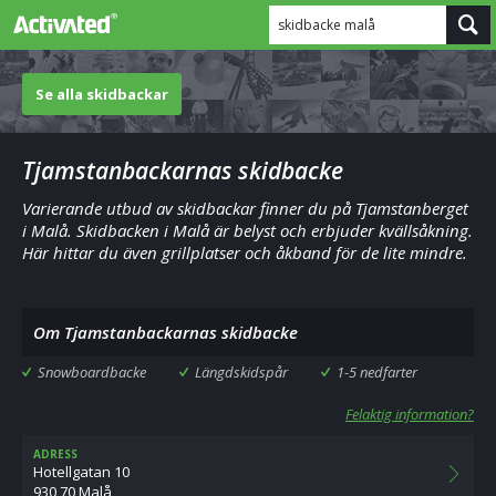
skidbacke malå
Se alla skidbackar
Tjamstanbackarnas skidbacke
Varierande utbud av skidbackar finner du på Tjamstanberget
i Malå. Skidbacken i Malå är belyst och erbjuder kvällsåkning.
Här hittar du även grillplatser och åkband för de lite mindre.
Om Tjamstanbackarnas skidbacke
Snowboardbacke
Längdskidspår
1-5 nedfarter
Felaktig information?
ADRESS
Hotellgatan 10
930 70 Malå