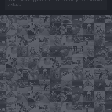
Öppettiderna är uppdaterade 13/2 kl. 12:00 av Tjamstanbackarnas
skidbacke