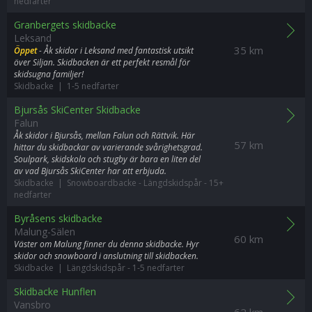
nedfarter
Granbergets skidbacke
Leksand
35 km
Öppet
- Åk skidor i Leksand med fantastisk utsikt
över Siljan. Skidbacken är ett perfekt resmål för
skidsugna familjer!
Skidbacke | 1-5 nedfarter
Bjursås SkiCenter Skidbacke
Falun
Åk skidor i Bjursås, mellan Falun och Rättvik. Här
57 km
hittar du skidbackar av varierande svårighetsgrad.
Soulpark, skidskola och stugby är bara en liten del
av vad Bjursås SkiCenter har att erbjuda.
Skidbacke | Snowboardbacke
-
Längdskidspår
-
15+
nedfarter
Byråsens skidbacke
Malung-Sälen
60 km
Väster om Malung finner du denna skidbacke. Hyr
skidor och snowboard i anslutning till skidbacken.
Skidbacke | Längdskidspår
-
1-5 nedfarter
Skidbacke Hunflen
Vansbro
62 km