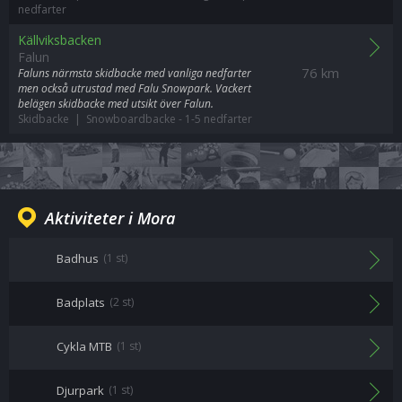
nedfarter
Källviksbacken
Falun
76 km
Faluns närmsta skidbacke med vanliga nedfarter
men också utrustad med Falu Snowpark. Vackert
belägen skidbacke med utsikt över Falun.
Skidbacke | Snowboardbacke
-
1-5 nedfarter
Aktiviteter i Mora
Badhus
(1 st)
Badplats
(2 st)
Cykla MTB
(1 st)
Djurpark
(1 st)