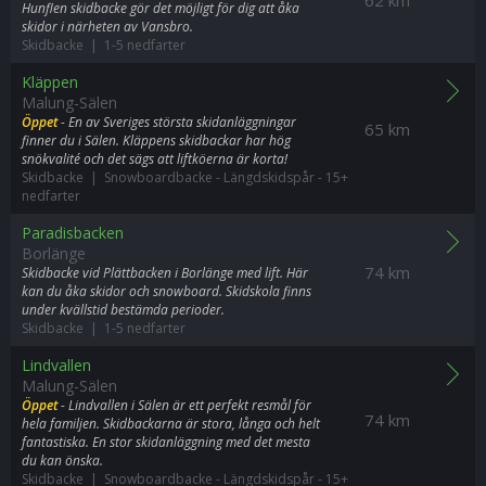
Hunflen skidbacke gör det möjligt för dig att åka
skidor i närheten av Vansbro.
Skidbacke | 1-5 nedfarter
Kläppen
Malung-Sälen
Öppet
- En av Sveriges största skidanläggningar
65 km
finner du i Sälen. Kläppens skidbackar har hög
snökvalité och det sägs att liftköerna är korta!
Skidbacke | Snowboardbacke
-
Längdskidspår
-
15+
nedfarter
Paradisbacken
Borlänge
74 km
Skidbacke vid Plättbacken i Borlänge med lift. Här
kan du åka skidor och snowboard. Skidskola finns
under kvällstid bestämda perioder.
Skidbacke | 1-5 nedfarter
Lindvallen
Malung-Sälen
Öppet
- Lindvallen i Sälen är ett perfekt resmål för
74 km
hela familjen. Skidbackarna är stora, långa och helt
fantastiska. En stor skidanläggning med det mesta
du kan önska.
Skidbacke | Snowboardbacke
-
Längdskidspår
-
15+