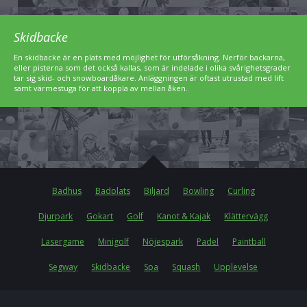
Skidbacke
En skidbacke är en plats med möjlighet för utförsåkning. Nerför backarna,
eller pisterna som det också kallas, som är indelade i olika svårighetsgrader
tar sig skid- och snowboardåkare. Anläggningen är oftast utrustad med lift
samt värmestuga för att koppla av mellan åken.
Badhus
Badplats
Biljard
Bowling
Curling
Djurpark
Gokart
Golf
Kanot & Kajak
Klättervägg
Lasergame
Minigolf
Nöjespark
Padel
Paintball
Segway
Skidbacke
Spa
Squash
Upplevelse