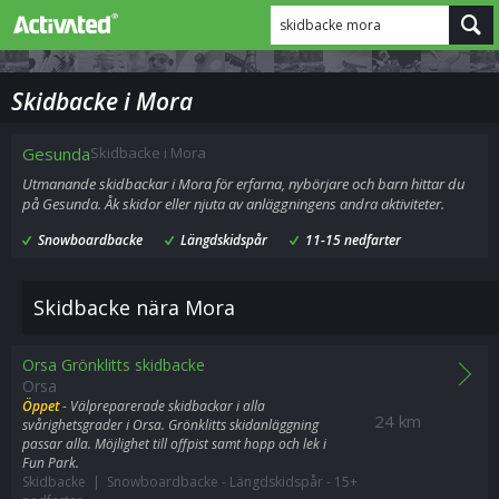
skidbacke mora
Skidbacke i Mora
Gesunda
Skidbacke i Mora
Utmanande skidbackar i Mora för erfarna, nybörjare och barn hittar du
på Gesunda. Åk skidor eller njuta av anläggningens andra aktiviteter.
Snowboardbacke
Längdskidspår
11-15 nedfarter
Skidbacke nära Mora
Orsa Grönklitts skidbacke
Orsa
Öppet
- Välpreparerade skidbackar i alla
24 km
svårighetsgrader i Orsa. Grönklitts skidanläggning
passar alla. Möjlighet till offpist samt hopp och lek i
Fun Park.
Skidbacke | Snowboardbacke
-
Längdskidspår
-
15+