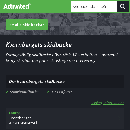
skidbacke skellefteå
Se alla skidbackar
Kvarnbergets skidbacke
Familjevänlig skidbacke i Burträsk, Västerbotten. I området
kring skidbacken finns skidstuga med servering.
Om Kvarnbergets skidbacke
Snowboardbacke
1-5 nedfarter
Felaktig information?
ADRESS
Kvarnberget
93194 Skellefteå