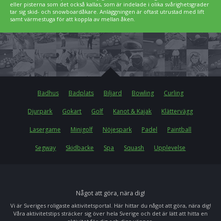
eller pisterna som det också kallas, som är indelade i olika svårighetsgrader
tar sig skid- och snowboardåkare. Anläggningen är oftast utrustad med lift
samt värmestuga för att koppla av mellan åken.
Badhus
Badplats
Biljard
Bowling
Curling
Djurpark
Gokart
Golf
Kanot & Kajak
Klättervägg
Lasergame
Minigolf
Nöjespark
Padel
Paintball
Segway
Skidbacke
Spa
Squash
Upplevelse
Något att göra, nära dig!
Vi är Sveriges roligaste aktivitetsportal. Här hittar du något att göra, nära dig!
Våra aktivitetstips sträcker sig över hela Sverige och det är lätt att hitta en