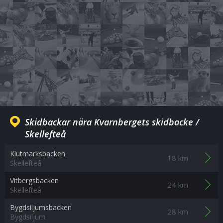
Skidbackar nära Kvarnbergets skidbacke /
Skellefteå
Klutmarksbacken
18 km
Skellefteå
Vitbergsbacken
24 km
Skellefteå
Bygdsiljumsbacken
28 km
Bygdsiljum