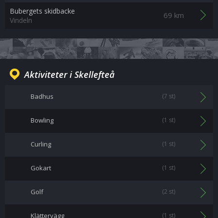
Bubergets skidbacke
69 km
Vindeln
Aktiviteter i Skellefteå
Badhus
(7 st)
Bowling
(1 st)
Curling
(1 st)
Gokart
(1 st)
Golf
(2 st)
Klättervägg
(1 st)