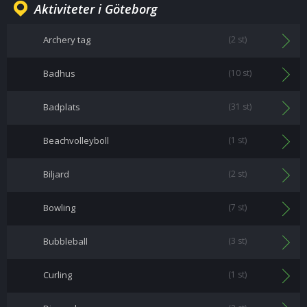
Aktiviteter i Göteborg
Archery tag
(2 st)
Badhus
(10 st)
Badplats
(31 st)
Beachvolleyboll
(1 st)
Biljard
(2 st)
Bowling
(7 st)
Bubbleball
(3 st)
Curling
(1 st)