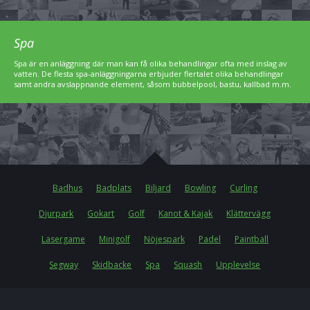
Spa
Spa är en anläggning där man kan få olika behandlingar ofta med inslag av
vatten. De flesta spa-anläggningarna erbjuder flertalet olika behandlingar
samt andra avslappnande element, såsom bubbelpool, bastu, kallbad m.m.
Badhus
Badplats
Biljard
Bowling
Curling
Djurpark
Gokart
Golf
Kanot & Kajak
Klättervägg
Lasergame
Minigolf
Nöjespark
Padel
Paintball
Segway
Skidbacke
Spa
Squash
Upplevelse