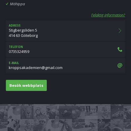
Möhippa
Felaktig information?
ADRESS
Stigbergsliden 5
414 63 Göteborg
TELEFON
0735324959
E-MAIL
moc.liamg@neimedakasppork
Besök webbplats