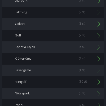
Djurpark
(2 st)
Fäktning
(2 st)
Gokart
(3 st)
Golf
(7 st)
Kanot & Kajak
(5 st)
Klättervägg
(3 st)
Lasergame
(1 st)
Minigolf
(10 st)
Nöjespark
(5 st)
Padel
(2 st)