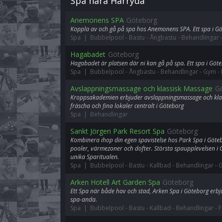
Spa nära Härryda
Anemonens SPA
Göteborg
Koppla av och gå på spa hos Anemonens SPA. Ett spa i G
Spa | Bubbelpool
-
Bastu
-
Ångbastu
-
Behandlingar
Hagabadet
Göteborg
Hagabadet är platsen där ni kan gå på spa. Ett spa i Göt
Spa | Bubbelpool
-
Ångbastu
-
Behandlingar
-
Gym
-
Avslappningsmassage och klassisk Massage
G
Kroppsakademien erbjuder avslappningsmassage och klas
fräscha och fina lokaler centralt i Göteborg
Spa | Behandlingar
Sankt Jörgen Park Resort Spa
Göteborg
Kombinera ihop din egen spavistelse hos Park Spa i Göteb
pooler, värmezoner och dofter. Största spaupplevelsen i 
unika Sparitualen.
Spa | Bubbelpool
-
Bastu
-
Kallbad
-
Behandlingar
-
Arken Hotell Art Garden Spa
Göteborg
Ett Spa när både hav och stad, Arken Spa i Göteborg erbju
spa-anda.
Spa | Bubbelpool
-
Bastu
-
Kallbad
-
Behandlingar
-
F