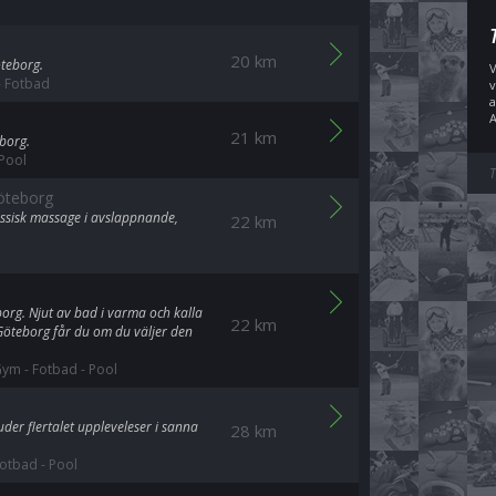
20 km
öteborg.
V
-
Fotbad
v
a
A
21 km
eborg.
Pool
T
öteborg
sisk massage i avslappnande,
22 km
org. Njut av bad i varma och kalla
22 km
Göteborg får du om du väljer den
Gym
-
Fotbad
-
Pool
der flertalet uppleveleser i sanna
28 km
otbad
-
Pool