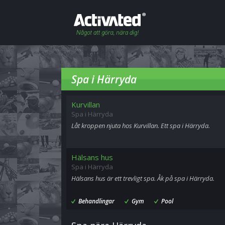
Spa i Härryda
Kurvillan
Spa i Härryda
Låt kroppen njuta hos Kurvillan. Ett spa i Härryda.
Hälsans hus
Spa i Härryda
Hälsans hus är ett trevligt spa. Åk på spa i Härryda.
Behandlingar
Gym
Pool