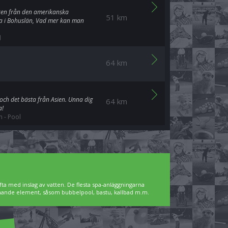
ken från den amerikanska
51 km
sta i Bohuslän, Vad mer kan man
l
64 km
och det bästa från Asien. Unna dig
64 km
a!
m
-
Pool
ta med inslag av vatten. De flesta spa-anläggningarna
pnande element, såsom bubbelpool, bastu, kallbad m.m.