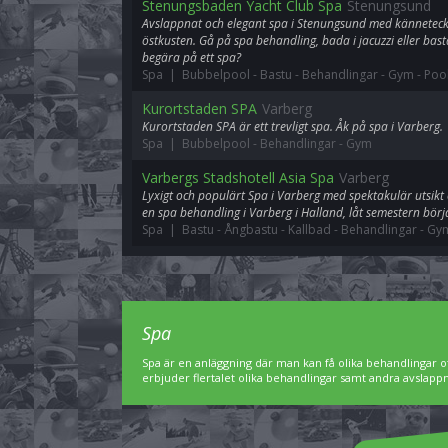
Stenungsbaden Yacht Club Spa
Stenungsund
Avslappnat och elegant spa i Stenungsund med kännetec
östkusten. Gå på spa behandling, bada i jacuzzi eller ba
begära på ett spa?
Spa | Bubbelpool
-
Bastu
-
Behandlingar
-
Gym
-
Poo
Kurortstaden SPA
Varberg
Kurortstaden SPA är ett trevligt spa. Åk på spa i Varberg.
Spa | Bubbelpool
-
Behandlingar
-
Gym
Varbergs Stadshotell Asia Spa
Varberg
Lyxigt och populärt Spa i Varberg med spektakulär utsikt 
en spa behandling i Varberg i Halland, låt semestern börj
Spa | Bastu
-
Ångbastu
-
Kallbad
-
Behandlingar
-
Gy
Spa
Spa är en anläggning där man kan få olika behandlingar of
erbjuder flertalet olika behandlingar samt andra avslap