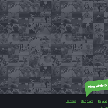
Badhus
Badplats
Biljard
Nöje