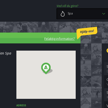
Vad vill du göra?
Spa
Felaktig information?
den Spa
V
ADRESS