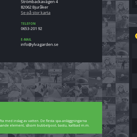
Strömbackavägen 4
82062 Bjuråker
Se på stor karta
TELEFON
0653-201 92
E-MAIL
es.nedragavly@ofni
ta med inslag av vatten. De flesta spa-anläggningarna
pnande element, såsom bubbelpool, bastu, kallbad m.m.