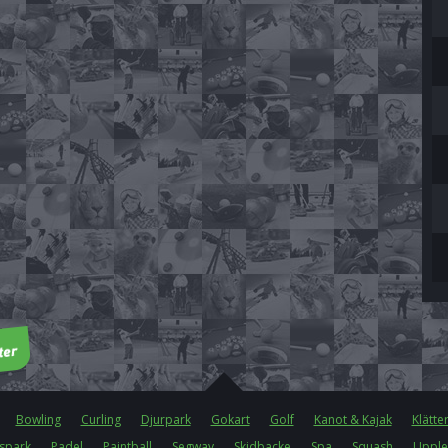
Bowling
Curling
Djurpark
Gokart
Golf
Kanot & Kajak
Klätte
spark
Padel
Paintball
Segway
Skidbacke
Spa
Squash
Upple