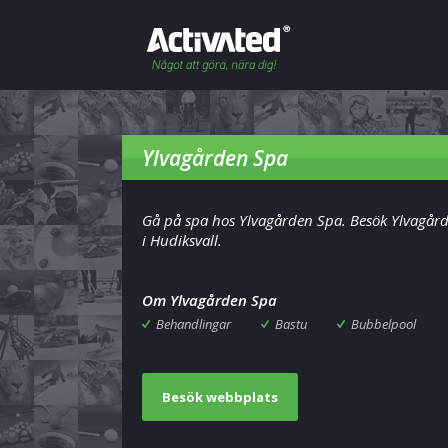
Ylvagården Spa
Gå på spa hos Ylvagården Spa. Besök Ylvagår
i Hudiksvall.
Om Ylvagården Spa
Behandlingar
Bastu
Bubbelpool
Besök webbplats