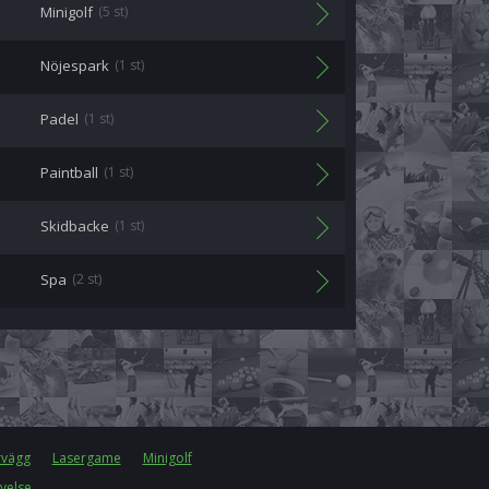
Minigolf
(5 st)
Nöjespark
(1 st)
Padel
(1 st)
Paintball
(1 st)
Skidbacke
(1 st)
Spa
(2 st)
rvägg
Lasergame
Minigolf
velse