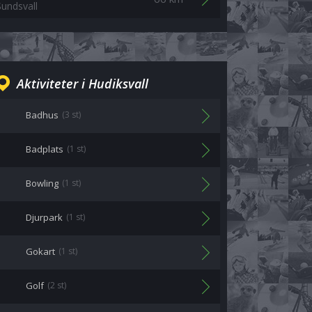
Sundsvall
Aktiviteter i Hudiksvall
Badhus
(3 st)
Badplats
(1 st)
Bowling
(1 st)
Djurpark
(1 st)
Gokart
(1 st)
Golf
(2 st)