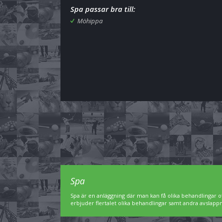
Spa passar bra till:
Möhippa
Spa
Spa är en anläggning där man kan få olika behandlingar of
erbjuder flertalet olika behandlingar samt andra avslap