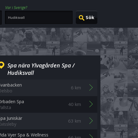
Var i Sverige?
Spa nära Ylvagården Spa /
Hudiksvall
Svanbacken
6 km
Delsbo
Orbaden Spa
40 km
allsta
Spa Juniskär
63 km
Kvissleby
Vida Vyer Spa & Wellness
66 km