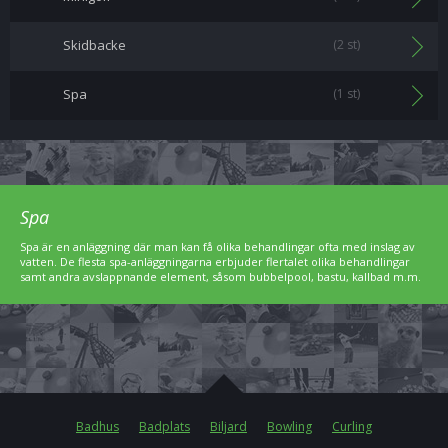
Skidbacke
(2 st)
Spa
(1 st)
Spa
Spa är en anläggning där man kan få olika behandlingar ofta med inslag av
vatten. De flesta spa-anläggningarna erbjuder flertalet olika behandlingar
samt andra avslappnande element, såsom bubbelpool, bastu, kallbad m.m.
Badhus
Badplats
Biljard
Bowling
Curling