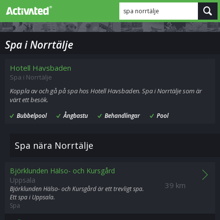
spa norrtälje
Spa i Norrtälje
Hotell Havsbaden
Spa i Norrtälje
Koppla av och gå på spa hos Hotell Havsbaden. Spa i Norrtälje som är
värt ett besök.
Bubbelpool
Ångbastu
Behandlingar
Pool
Spa nära Norrtälje
Björklunden Hälso- och Kursgård
Uppsala
39 km
Björklunden Hälso- och Kursgård är ett trevligt spa.
Ett spa i Uppsala.
Spa