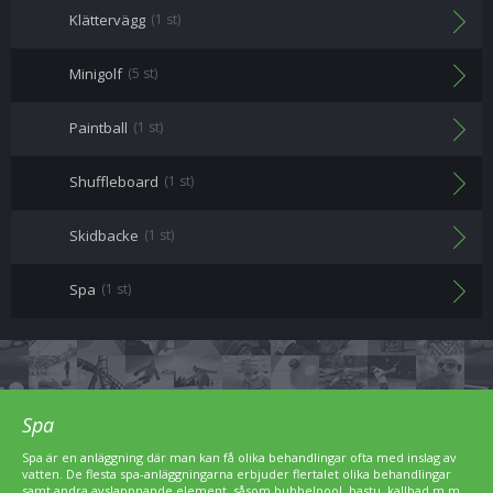
Klättervägg
(1 st)
Minigolf
(5 st)
Paintball
(1 st)
Shuffleboard
(1 st)
Skidbacke
(1 st)
Spa
(1 st)
Spa
Spa är en anläggning där man kan få olika behandlingar ofta med inslag av
vatten. De flesta spa-anläggningarna erbjuder flertalet olika behandlingar
samt andra avslappnande element, såsom bubbelpool, bastu, kallbad m.m.