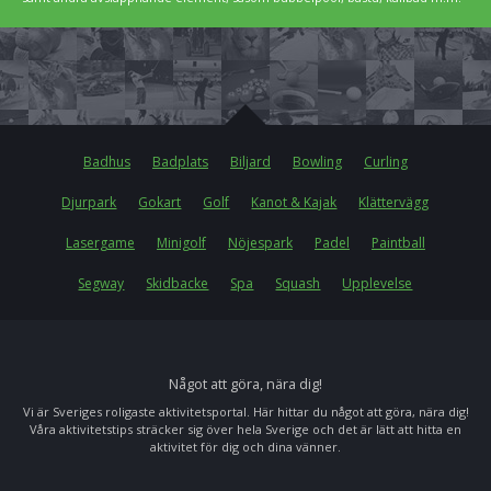
Badhus
Badplats
Biljard
Bowling
Curling
Djurpark
Gokart
Golf
Kanot & Kajak
Klättervägg
Lasergame
Minigolf
Nöjespark
Padel
Paintball
Segway
Skidbacke
Spa
Squash
Upplevelse
Något att göra, nära dig!
Vi är Sveriges roligaste aktivitetsportal. Här hittar du något att göra, nära dig!
Våra aktivitetstips sträcker sig över hela Sverige och det är lätt att hitta en
aktivitet för dig och dina vänner.