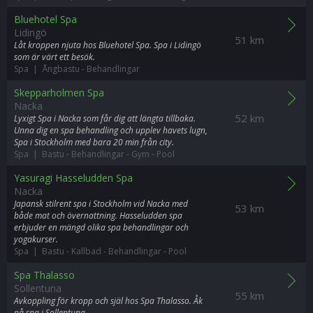
Bluehotel Spa
Lidingö
51 km
Låt kroppen njuta hos Bluehotel Spa. Spa i Lidingö
som är värt ett besök.
Spa | Ångbastu
-
Behandlingar
Skepparholmen Spa
Nacka
52 km
Lyxigt Spa i Nacka som får dig att längta tillbaka.
Unna dig en spa behandling och upplev havets lugn,
Spa i Stockholm med bara 20 min från city.
Spa | Bastu
-
Behandlingar
-
Gym
-
Pool
Yasuragi Hasseludden Spa
Nacka
Japansk stilrent spa i Stockholm vid Nacka med
53 km
både mat och övernattning. Hasseludden spa
erbjuder en mängd olika spa behandlingar och
yogakurser.
Spa | Bastu
-
Kallbad
-
Behandlingar
-
Pool
Spa Thalasso
Sollentuna
55 km
Avkoppling för kropp och själ hos Spa Thalasso. Åk
på spa i Sollentuna.