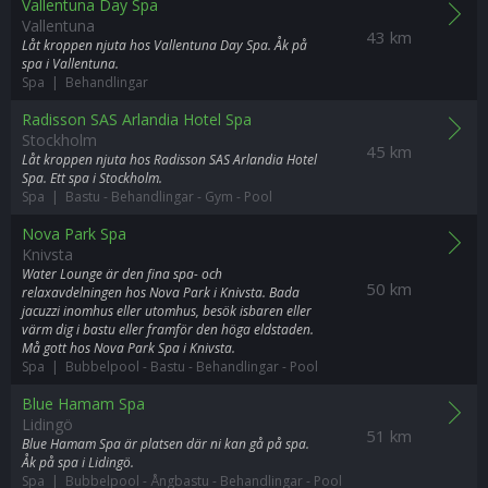
Vallentuna Day Spa
Vallentuna
43 km
Låt kroppen njuta hos Vallentuna Day Spa. Åk på
spa i Vallentuna.
Spa | Behandlingar
Radisson SAS Arlandia Hotel Spa
Stockholm
45 km
Låt kroppen njuta hos Radisson SAS Arlandia Hotel
Spa. Ett spa i Stockholm.
Spa | Bastu
-
Behandlingar
-
Gym
-
Pool
Nova Park Spa
Knivsta
Water Lounge är den fina spa- och
50 km
relaxavdelningen hos Nova Park i Knivsta. Bada
jacuzzi inomhus eller utomhus, besök isbaren eller
värm dig i bastu eller framför den höga eldstaden.
Må gott hos Nova Park Spa i Knivsta.
Spa | Bubbelpool
-
Bastu
-
Behandlingar
-
Pool
Blue Hamam Spa
Lidingö
51 km
Blue Hamam Spa är platsen där ni kan gå på spa.
Åk på spa i Lidingö.
Spa | Bubbelpool
-
Ångbastu
-
Behandlingar
-
Pool