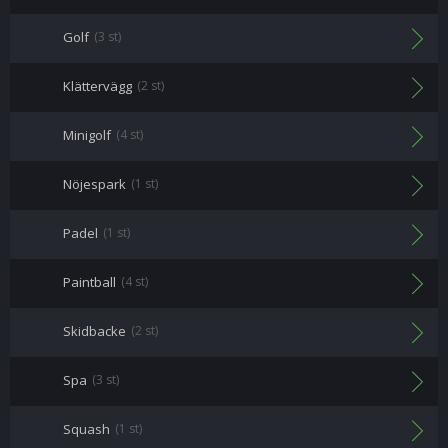
Golf
(3 st)
Klättervägg
(2 st)
Minigolf
(4 st)
Nöjespark
(1 st)
Padel
(1 st)
Paintball
(4 st)
Skidbacke
(2 st)
Spa
(3 st)
Squash
(1 st)