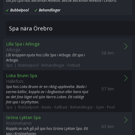
Gå på spa hos Beckman Annette. Besök Beckman Annette i Örebro.
Bubbelpool
Behandlingar
Spa nära Örebro
Lilla Spa i Arboga
Arboga
38 km
Låt kroppen njuta hos Lilla Spa i Arboga. Ett spa i
Arboga.
Spa | Bubbelpool
-
Behandlingar
-
Fotbad
Loka Brunn Spa
Hällefors
Spa hos Loka Brunn är en riktig upplevelse. Bada i
57 km
varma källor, koppla av i ångbastun eller bara njut
av det fina läget vid sjön Norra Loken. Ett väldigt
fint spa i Grythyttan.
Spa | Bubbelpool
-
Bastu
-
Kallbad
-
Behandlingar
-
Gym
-
Pool
Gröna Lyktan Spa
Kristinehamn
63 km
Koppla av och gå på spa hos Gröna Lyktan Spa. Ett
spa i Kristinehamn.