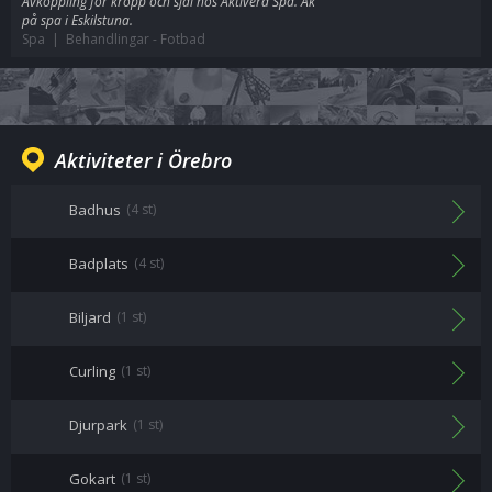
Avkoppling för kropp och själ hos Aktivera Spa. Åk
på spa i Eskilstuna.
Spa | Behandlingar
-
Fotbad
Aktiviteter i Örebro
Badhus
(4 st)
Badplats
(4 st)
Biljard
(1 st)
Curling
(1 st)
Djurpark
(1 st)
Gokart
(1 st)