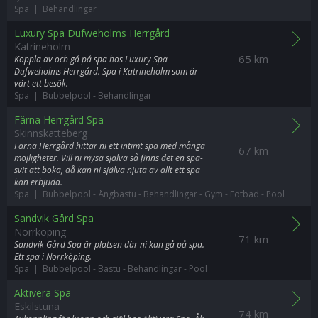
Spa | Behandlingar
Luxury Spa Dufweholms Herrgård
Katrineholm
65 km
Koppla av och gå på spa hos Luxury Spa
Dufweholms Herrgård. Spa i Katrineholm som är
värt ett besök.
Spa | Bubbelpool
-
Behandlingar
Färna Herrgård Spa
Skinnskatteberg
Färna Herrgård hittar ni ett intimt spa med många
67 km
möjligheter. Vill ni mysa själva så finns det en spa-
svit att boka, då kan ni själva njuta av allt ett spa
kan erbjuda.
Spa | Bubbelpool
-
Ångbastu
-
Behandlingar
-
Gym
-
Fotbad
-
Pool
Sandvik Gård Spa
Norrköping
71 km
Sandvik Gård Spa är platsen där ni kan gå på spa.
Ett spa i Norrköping.
Spa | Bubbelpool
-
Bastu
-
Behandlingar
-
Pool
Aktivera Spa
Eskilstuna
74 km