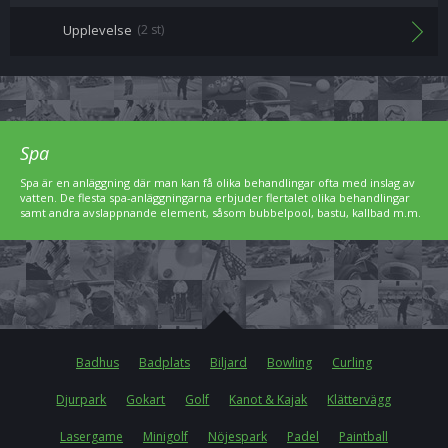
Upplevelse
(2 st)
Spa
Spa är en anläggning där man kan få olika behandlingar ofta med inslag av
vatten. De flesta spa-anläggningarna erbjuder flertalet olika behandlingar
samt andra avslappnande element, såsom bubbelpool, bastu, kallbad m.m.
Badhus
Badplats
Biljard
Bowling
Curling
Djurpark
Gokart
Golf
Kanot & Kajak
Klättervägg
Lasergame
Minigolf
Nöjespark
Padel
Paintball