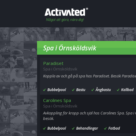
Spa i Örnsköldsvik
Paradiset
Spa i Örnsköldsvik
Koppla av och gå på spa hos Paradiset. Besök Paradiset
Bubbelpool
Bastu
Ångbastu
Kallbad
Carolines Spa
Spa i Örnsköldsvik
Avkoppling för kropp och själ hos Carolines Spa. Spa i 
besök.
Bubbelpool
Behandlingar
Fotbad