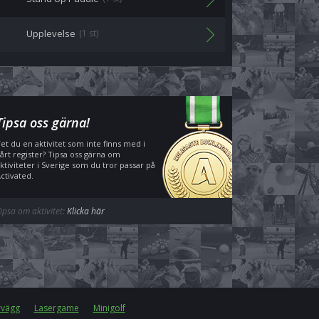
Upplevelse
(1 st)
Tipsa oss gärna!
et du en aktivitet som inte finns med i
årt register? Tipsa oss gärna om
ktiviteter i Sverige som du tror passar på
ctivated.
ipsa om aktivitet:
Klicka här
rvägg
Lasergame
Minigolf