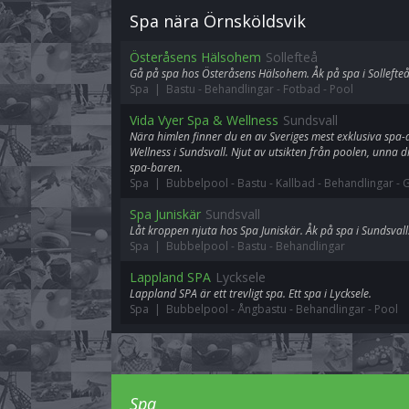
Spa nära Örnsköldsvik
Österåsens Hälsohem
Sollefteå
Gå på spa hos Österåsens Hälsohem. Åk på spa i Sollefteå
Spa | Bastu
-
Behandlingar
-
Fotbad
-
Pool
Vida Vyer Spa & Wellness
Sundsvall
Nära himlen finner du en av Sveriges mest exklusiva spa-
Wellness i Sundsvall. Njut av utsikten från poolen, unna di
spa-baren.
Spa | Bubbelpool
-
Bastu
-
Kallbad
-
Behandlingar
-
Spa Juniskär
Sundsvall
Låt kroppen njuta hos Spa Juniskär. Åk på spa i Sundsvall
Spa | Bubbelpool
-
Bastu
-
Behandlingar
Lappland SPA
Lycksele
Lappland SPA är ett trevligt spa. Ett spa i Lycksele.
Spa | Bubbelpool
-
Ångbastu
-
Behandlingar
-
Pool
Spa