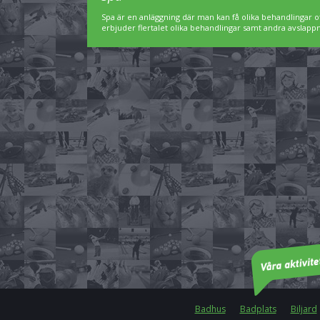
Spa är en anläggning där man kan få olika behandlingar of
erbjuder flertalet olika behandlingar samt andra avslap
Badhus
Badplats
Biljard