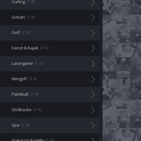
Curling
(1 st)
Gokart
(1 st)
Golf
(2 st)
Kanot & Kajak
(2 st)
Lasergame
(1 st)
Minigolf
(4 st)
Paintball
(3 st)
Skidbacke
(3 st)
Spa
(2 st)
Stand Up Paddle
(1 st)