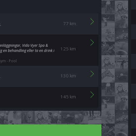
77 km
.
anläggningar, Vida Vyer Spa &
125 km
g en behandling eller ta en drink i
Gym
-
Pool
130 km
.
145 km