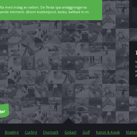
ta med inslag av vatten. De flesta spa-anläggningarna
pnande element, såsom bubbelpool, bastu, kallbad m.m.
V
v
a
A
T
Bowling
Curling
Djurpark
Gokart
Golf
Kanot & Kajak
Klätte