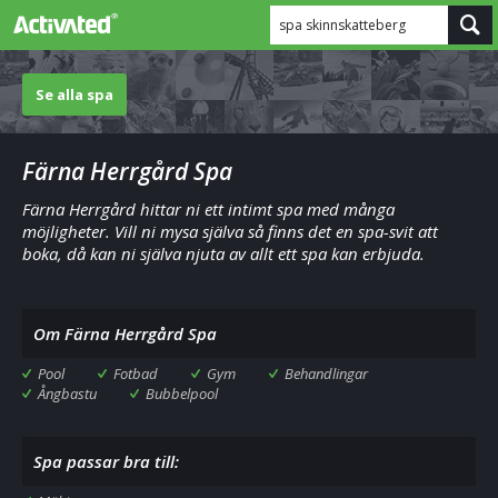
spa skinnskatteberg
Se alla spa
Färna Herrgård Spa
Färna Herrgård hittar ni ett intimt spa med många
möjligheter. Vill ni mysa själva så finns det en spa-svit att
boka, då kan ni själva njuta av allt ett spa kan erbjuda.
Om Färna Herrgård Spa
Pool
Fotbad
Gym
Behandlingar
Ångbastu
Bubbelpool
Spa passar bra till: