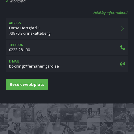
Möhippa
Felaktig information?
ADRESS
Färna Herrgård 1
73970 Skinnskatteberg
TELEFON
0222-281 90
E-MAIL
es.dragrrehanref@gninkob
Besök webbplats