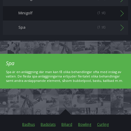
Minigolf
(1 st)
Spa
(1 st)
Spa
Spa är en anläggning där man kan få olika behandlingar ofta med inslag av
vatten. De flesta spa-anläggningarna erbjuder flertalet olika behandlingar
samt andra avslappnande element, såsom bubbelpool, bastu, kallbad m.m.
Badhus
Badplats
Biljard
Bowling
Curling