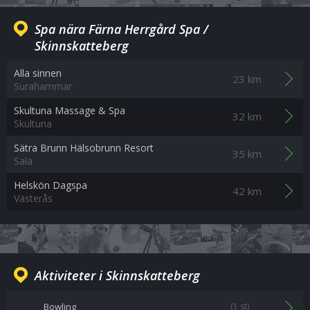
Spa nära Färna Herrgård Spa /
Skinnskatteberg
Alla sinnen
23 km
Surahammar
Skultuna Massage & Spa
32 km
Skultuna
Sätra Brunn Hälsobrunn Resort
35 km
Sala
Helskön Dagspa
42 km
Västerås
Aktiviteter i Skinnskatteberg
Bowling
(1 st)