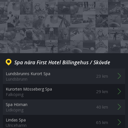
Spa nära First Hotel Billingehus / Skövde
Lundsbrunns Kurort Spa
23 km
Lundsbrunn
Kurorten Mösseberg Spa
29 km
Falköping
Spa Hörnan
40 km
Lidköping
Lindas Spa
65 km
Ulricehamn