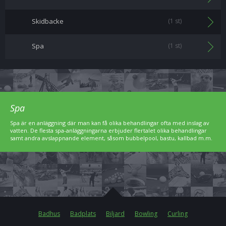
Skidbacke
(1 st)
Spa
(1 st)
Spa
Spa är en anläggning där man kan få olika behandlingar ofta med inslag av
vatten. De flesta spa-anläggningarna erbjuder flertalet olika behandlingar
samt andra avslappnande element, såsom bubbelpool, bastu, kallbad m.m.
Badhus
Badplats
Biljard
Bowling
Curling