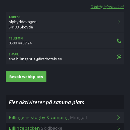
Felaktig information?
ADRESS
Alphyddevägen
54133 Skövde
TELEFON
0500 44 57 24
E-MAIL
es.sletohtsrif@suhegnillib.aps
Besök webbplats
Fler aktiviteter på samma plats
Billingens stugby & camping
Minigolf
Billingebacken
Skidbacke