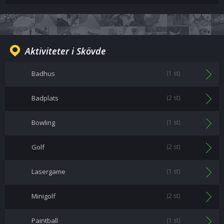
Aktiviteter i Skövde
Badhus
(1 st)
Badplats
(2 st)
Bowling
(1 st)
Golf
(2 st)
Lasergame
(1 st)
Minigolf
(2 st)
Paintball
(1 st)