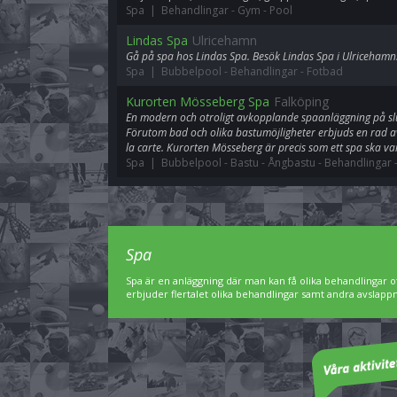
Spa | Behandlingar
-
Gym
-
Pool
Lindas Spa
Ulricehamn
Gå på spa hos Lindas Spa. Besök Lindas Spa i Ulricehamn
Spa | Bubbelpool
-
Behandlingar
-
Fotbad
Kurorten Mösseberg Spa
Falköping
En modern och otroligt avkopplande spaanläggning på slu
Förutom bad och olika bastumöjligheter erbjuds en rad a
la carte. Kurorten Mösseberg är precis som ett spa ska va
Spa | Bubbelpool
-
Bastu
-
Ångbastu
-
Behandlingar
Spa
Spa är en anläggning där man kan få olika behandlingar of
erbjuder flertalet olika behandlingar samt andra avslap