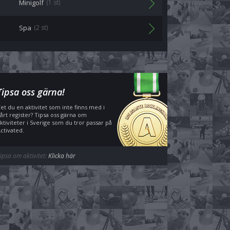
Minigolf
(1 st)
Spa
(2 st)
Tipsa oss gärna!
et du en aktivitet som inte finns med i
årt register? Tipsa oss gärna om
ktiviteter i Sverige som du tror passar på
ctivated.
ipsa om aktivitet:
Klicka här