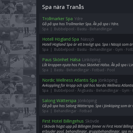
Spa nära Tranås
Trollmarker Spa
Ydre
Gå på spa hos Trollmarker Spa. Åk på spa i Ydre.
Spa | Bubbelpool
-
Bastu
-
Behandlingar
Hotell Högland Spa
Nässjö
Hotell Högland Spa är ett trevligt spa. Spa i Nässjö som är
Spa | Bubbelpool
-
Bastu
-
Behandlingar
-
Gym
-
Fot
Paus Skönhet Hälsa
Linköping
Låt kroppen njuta hos Paus Skönhet Hälsa. Åk på spa i Li
Spa | Bastu
-
Behandlingar
-
Fotbad
-
Pool
Nordic Wellness Atlantis Spa
Jönköping
Avkoppling för kropp och själ hos Nordic Wellness Atlantis
Spa | Bubbelpool
-
Ångbastu
-
Behandlingar
-
Gym
-
Salong Wätterspa
Jönköping
Gå på spa hos Salong Wätterspa. Spa i Jönköping som är v
Spa | Behandlingar
-
Fotbad
First Hotel Billingehus
Skövde
I Skövde högst upp på Billingen finner ni First Hotel Bill
erbjuder pool, behandlingar, gruppbehandlingar, spa m.