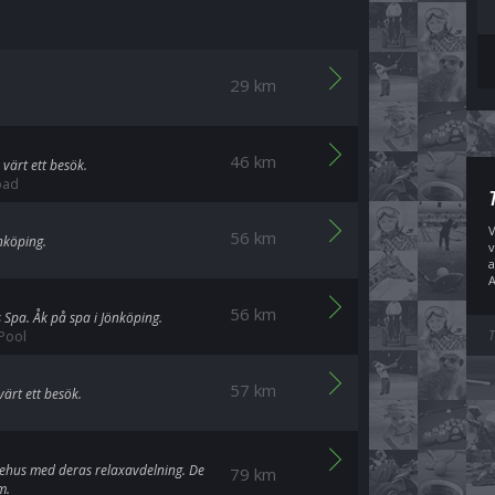
29 km
46 km
 värt ett besök.
bad
V
56 km
nköping.
v
a
A
56 km
 Spa. Åk på spa i Jönköping.
T
Pool
57 km
ärt ett besök.
ingehus med deras relaxavdelning. De
79 km
m.