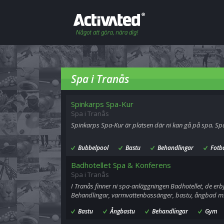
Spa i Tranås
Spinkarps Spa-Kur
Spa i Tranås
Spinkarps Spa-Kur är platsen där ni kan gå på spa. Spa
Bubbelpool
Bastu
Behandlingar
Fotb
Badhotellet Spa & Konferens
Spa i Tranås
I Tranås finner ni spa-anläggningen Badhotellet, de erbj
Behandlingar, varmvattenbassänger, bastu, ångbad m
Bastu
Ångbastu
Behandlingar
Gym