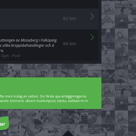
82 km
.
ttningen av Mösseberg i Falköping.
86 km
v olika kroppsbehandlingar och á
ra.
-
Gym
-
Pool
ta med inslag av vatten. De flesta spa-anläggningarna
pnande element, såsom bubbelpool, bastu, kallbad m.m.