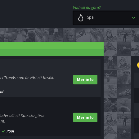
Vad vill du göra?
Spa
 i Tranås som är värt ett besök.
Mer info
ad
uder allt ett Spa ska göra:
Mer info
.m.
Pool