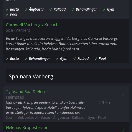
Bastu
Ångbastu
Kallbad
Behandlingar
Gym
Pool
Comwell Varbergs Kurort
Spa i Varberg
En av Sveriges bästa kurorter ligger i Varberg, hos Comwell Varbergs
kurort finner du allt du behöver. Bada i havsvatten i den uppvärmda
bassängen, kallbada, bada bubbelpool m.m.
Bastu
Behandlingar
Gym
Fotbad
Pool
Spa nära Varberg
Tylösand Spa & Hotell
Halmstad
59 km
Njut av utsikten från poolen, ta en skön bastu eller
bara njut. Tylösand Spa & Hotell utanför Halmstad
är ett ställe för livsnjutare som kan slappna av.
Spa | Bubbelpool
-
Bastu
-
Ångbastu
-
Kallbad
-
Gym
-
Pool
Helenas Kroppsterapi