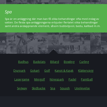
Spa
Spa är en anläggning där man kan få olika behandlingar ofta med inslag av
vatten. De flesta spa-anläggningarna erbjuder flertalet olika behandlingar
samt andra avslappnande element, såsom bubbelpool, bastu, kallbad m.m.
Badhus
Badplats
Biljard
Bowling
Curling
Djurpark
Gokart
Golf
Kanot & Kajak
Klättervägg
Lasergame
Minigolf
Nöjespark
Padel
Paintball
Segway
Skidbacke
Spa
Squash
Upplevelse