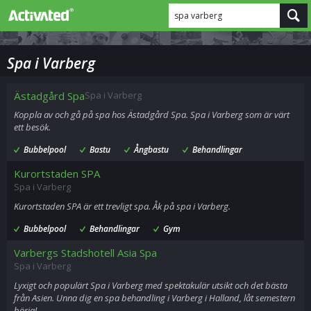
spa varberg
Spa i Varberg
Ästadgård Spa
Spa i Varberg
Koppla av och gå på spa hos Ästadgård Spa. Spa i Varberg som är värt
ett besök.
Bubbelpool
Bastu
Ångbastu
Behandlingar
Kurortstaden SPA
Spa i Varberg
Kurortstaden SPA är ett trevligt spa. Åk på spa i Varberg.
Bubbelpool
Behandlingar
Gym
Varbergs Stadshotell Asia Spa
Spa i Varberg
Lyxigt och populärt Spa i Varberg med spektakulär utsikt och det bästa
från Asien. Unna dig en spa behandling i Varberg i Halland, låt semestern
börja!