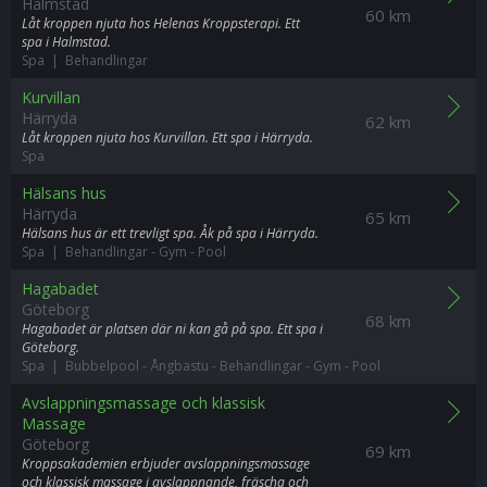
Halmstad
60 km
Låt kroppen njuta hos Helenas Kroppsterapi. Ett
spa i Halmstad.
Spa | Behandlingar
Kurvillan
Härryda
62 km
Låt kroppen njuta hos Kurvillan. Ett spa i Härryda.
Spa
Hälsans hus
Härryda
65 km
Hälsans hus är ett trevligt spa. Åk på spa i Härryda.
Spa | Behandlingar
-
Gym
-
Pool
Hagabadet
Göteborg
68 km
Hagabadet är platsen där ni kan gå på spa. Ett spa i
Göteborg.
Spa | Bubbelpool
-
Ångbastu
-
Behandlingar
-
Gym
-
Pool
Avslappningsmassage och klassisk
Massage
Göteborg
69 km
Kroppsakademien erbjuder avslappningsmassage
och klassisk massage i avslappnande, fräscha och