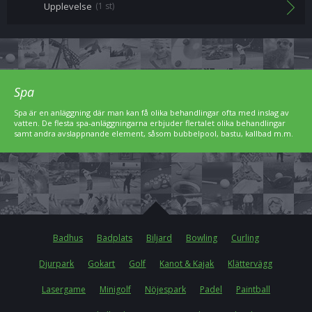
Upplevelse
(1 st)
Spa
Spa är en anläggning där man kan få olika behandlingar ofta med inslag av
vatten. De flesta spa-anläggningarna erbjuder flertalet olika behandlingar
samt andra avslappnande element, såsom bubbelpool, bastu, kallbad m.m.
Badhus
Badplats
Biljard
Bowling
Curling
Djurpark
Gokart
Golf
Kanot & Kajak
Klättervägg
Lasergame
Minigolf
Nöjespark
Padel
Paintball