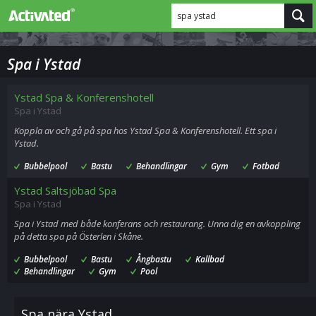
spa ystad
Spa i Ystad
Ystad Spa & Konferenshotell
Spa i Ystad
Koppla av och gå på spa hos Ystad Spa & Konferenshotell. Ett spa i
Ystad.
Bubbelpool
Bastu
Behandlingar
Gym
Fotbad
Ystad Saltsjöbad Spa
Spa i Ystad
Spa i Ystad med både konferans och restaurang. Unna dig en avkoppling
på detta spa på Österlen i Skåne.
Bubbelpool
Bastu
Ångbastu
Kallbad
Behandlingar
Gym
Pool
Spa nära Ystad