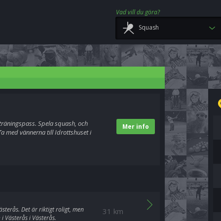
Vad vill du göra?
Squash
t träningspass. Spela squash, och
Mer info
 med vännerna till Idrottshuset i
sterås. Det är riktigt roligt, men
31 km
i Västerås i Västerås.