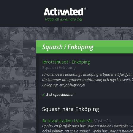
Squash i Enköping
Idrottshuset i Enköping
Squash i Enköping
Idrottshuset i Enköping i Enköping erbjuder ett fartfyll
du kommer att uppleva snabba slag och mycket svett. Ta
Enköping, ett jobbigt nöje!
3 st squashbanor
Squash nära Enköping
Bellevuestadion i Västerås
Västerås
Upplev ett fartfyllt pass hos Bellevuestadion i Västerås i Vä
också jobbigt, att spela squash. Spela hos Bellevuestadion 