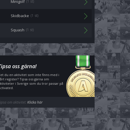
Minigolf
(1 st)
Skidbacke
(1 st)
Squash
(1 st)
Tipsa oss gärna!
et du en aktivitet som inte finns med i
årt register? Tipsa oss gärna om
ktiviteter i Sverige som du tror passar på
ctivated.
ipsa om aktivitet:
Klicka här