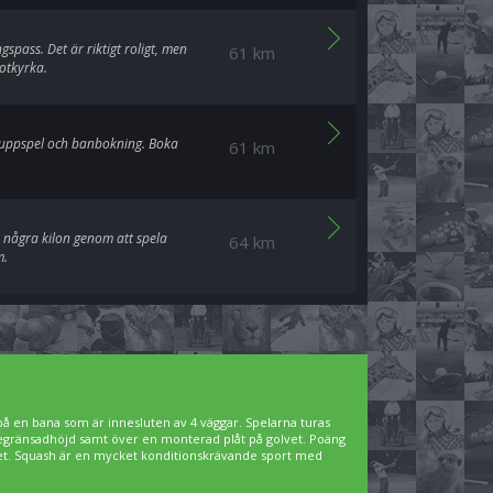
gspass. Det är riktigt roligt, men
61 km
otkyrka.
gruppspel och banbokning. Boka
61 km
 några kilon genom att spela
64 km
m.
 på en bana som är innesluten av 4 väggar. Spelarna turas
 begränsadhöjd samt över en monterad plåt på golvet. Poäng
lvet. Squash är en mycket konditionskrävande sport med