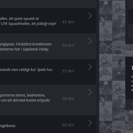
llen. Att spela squash är
43 km
 UTK Squashhallen, ett jobbigt nöje!
äningspass. Förbättra konditionen
50 km
vännerna här i Upplands Väsby.
ävande men väldigt kul. Spela hos
55 km
V
v
a
A
tsporterna tennis, badminton,
58 km
a om att därmed kunna erbjuda
T
60 km
singelbana.