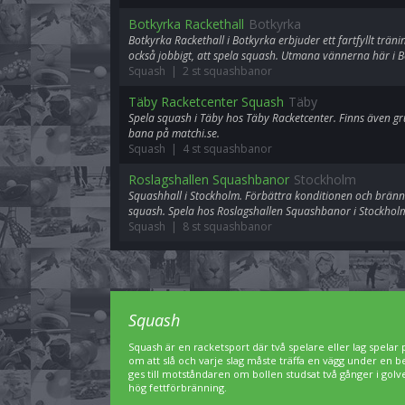
Botkyrka Rackethall
Botkyrka
Botkyrka Rackethall i Botkyrka erbjuder ett fartfyllt tränin
också jobbigt, att spela squash. Utmana vännerna här i B
Squash | 2 st squashbanor
Täby Racketcenter Squash
Täby
Spela squash i Täby hos Täby Racketcenter. Finns även 
bana på matchi.se.
Squash | 4 st squashbanor
Roslagshallen Squashbanor
Stockholm
Squashhall i Stockholm. Förbättra konditionen och bränn
squash. Spela hos Roslagshallen Squashbanor i Stockhol
Squash | 8 st squashbanor
Squash
Squash är en racketsport där två spelare eller lag spelar
om att slå och varje slag måste träffa en vägg under en
ges till motståndaren om bollen studsat två gånger i go
hög fettförbränning.