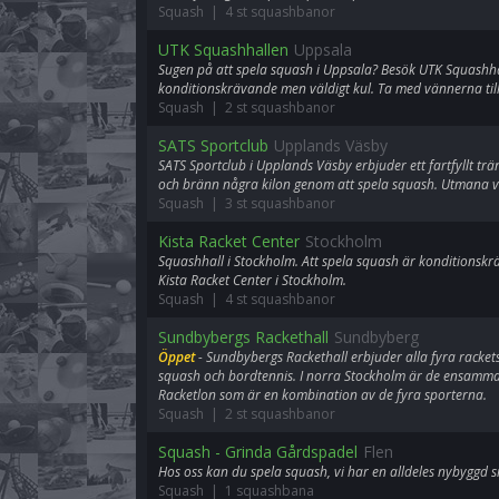
Squash | 4 st squashbanor
UTK Squashhallen
Uppsala
Sugen på att spela squash i Uppsala? Besök UTK Squashha
konditionskrävande men väldigt kul. Ta med vännerna till
Squash | 2 st squashbanor
SATS Sportclub
Upplands Väsby
SATS Sportclub i Upplands Väsby erbjuder ett fartfyllt tr
och bränn några kilon genom att spela squash. Utmana 
Squash | 3 st squashbanor
Kista Racket Center
Stockholm
Squashhall i Stockholm. Att spela squash är konditionskr
Kista Racket Center i Stockholm.
Squash | 4 st squashbanor
Sundbybergs Rackethall
Sundbyberg
Öppet
- Sundbybergs Rackethall erbjuder alla fyra racke
squash och bordtennis. I norra Stockholm är de ensamm
Racketlon som är en kombination av de fyra sporterna.
Squash | 2 st squashbanor
Squash - Grinda Gårdspadel
Flen
Hos oss kan du spela squash, vi har en alldeles nybyggd 
Squash | 1 squashbana