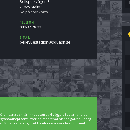
Bollspelsvägen 3
21625 Malmö
Se på stor karta
TELEFON
040-37 78 00
E-MAIL
es.hsauqs@noidatseuvelleb
 på en bana som är innesluten av 4 väggar. Spelarna turas
 begränsadhöjd samt över en monterad plåt på golvet. Poäng
lvet. Squash är en mycket konditionskrävande sport med