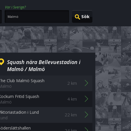
Var i Sverige?
Squash nära Bellevuestadion i
Malmö / Malmö
The Club Malmö Squash
2 km
Malmö
Kockum Fritid Squash
4 km
Malmö
Viktoriastadion i Lund
22 km
Lund
Söderslättshallen
24 km