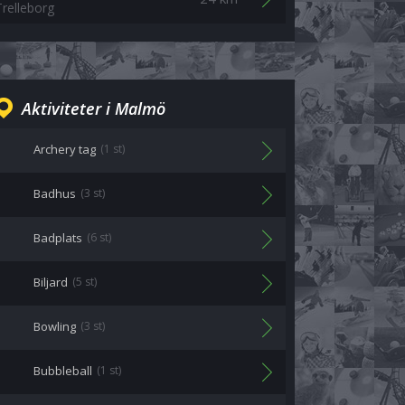
Trelleborg
Aktiviteter i Malmö
Archery tag
(1 st)
Badhus
(3 st)
Badplats
(6 st)
Biljard
(5 st)
Bowling
(3 st)
Bubbleball
(1 st)