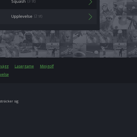
Squash
(3 st)
Upplevelse
(2 st)
rvägg
Lasergame
Minigolf
velse
 sträcker sig