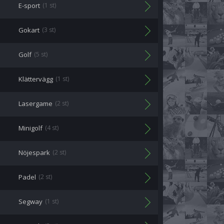
E-sport
(1 st)
Gokart
(3 st)
Golf
(5 st)
Klättervägg
(1 st)
Lasergame
(2 st)
Minigolf
(4 st)
Nöjespark
(2 st)
Padel
(2 st)
Segway
(1 st)