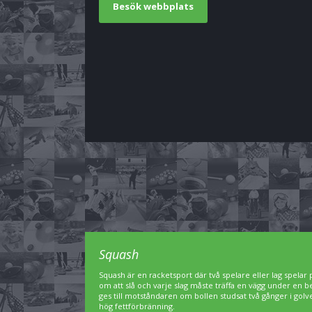
Besök webbplats
Squash
Squash är en racketsport där två spelare eller lag spelar
om att slå och varje slag måste träffa en vägg under en
ges till motståndaren om bollen studsat två gånger i go
hög fettförbränning.