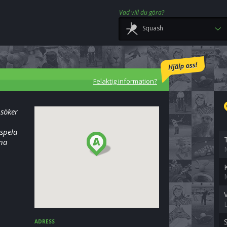
Vad vill du göra?
Squash
Felaktig information?
 söker
spela
ina
ADRESS