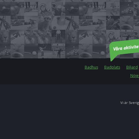
Badhus
Badplats
Biljard
Nöje
Vi är Sverig