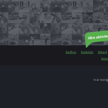
Badhus
Badplats
Biljard
Nöje
Vi är Sverig