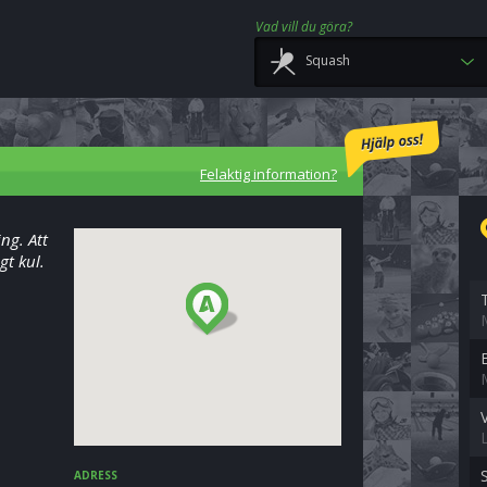
Vad vill du göra?
Squash
Felaktig information?
ng. Att
gt kul.
ADRESS