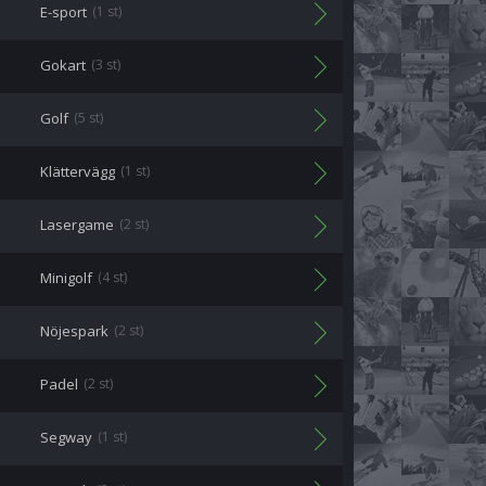
E-sport
(1 st)
Gokart
(3 st)
Golf
(5 st)
Klättervägg
(1 st)
Lasergame
(2 st)
Minigolf
(4 st)
Nöjespark
(2 st)
Padel
(2 st)
Segway
(1 st)