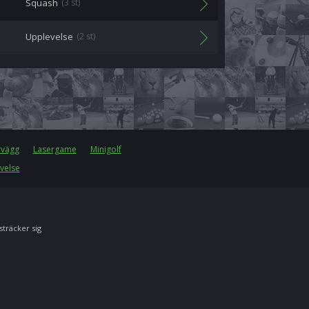
Squash
(3 st)
Upplevelse
(2 st)
rvägg
Lasergame
Minigolf
velse
 sträcker sig