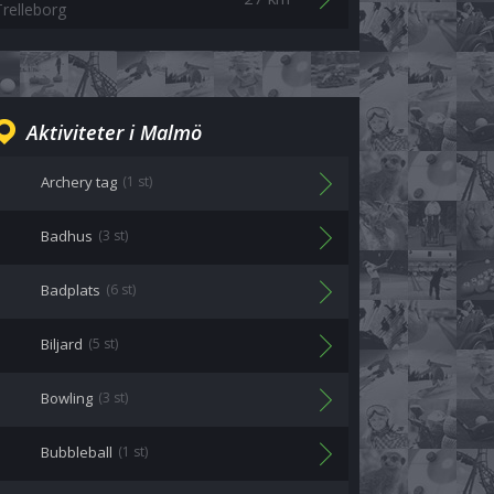
Trelleborg
Aktiviteter i Malmö
Archery tag
(1 st)
Badhus
(3 st)
Badplats
(6 st)
Biljard
(5 st)
Bowling
(3 st)
Bubbleball
(1 st)