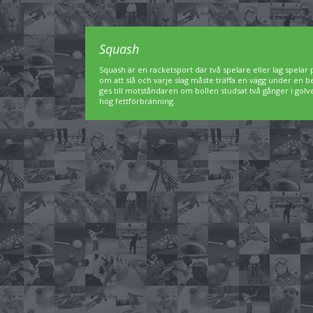
Squash
Squash är en racketsport där två spelare eller lag spelar
om att slå och varje slag måste träffa en vägg under en
ges till motståndaren om bollen studsat två gånger i go
hög fettförbränning.