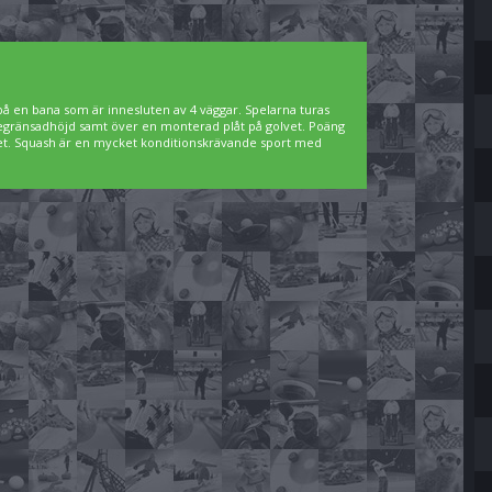
 på en bana som är innesluten av 4 väggar. Spelarna turas
 begränsadhöjd samt över en monterad plåt på golvet. Poäng
lvet. Squash är en mycket konditionskrävande sport med