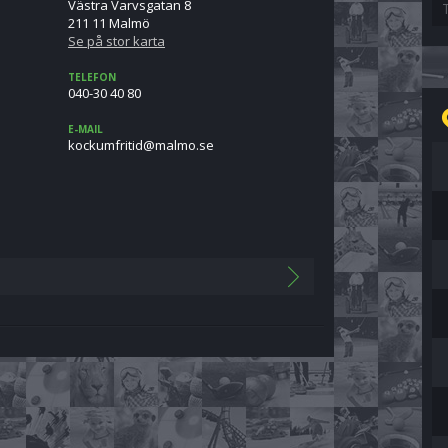
Västra Varvsgatan 8
211 11 Malmö
Se på stor karta
TELEFON
040-30 40 80
E-MAIL
es.omlam@ditirfmukcok