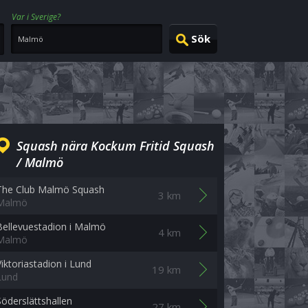
Var i Sverige?
Squash nära Kockum Fritid Squash
/ Malmö
The Club Malmö Squash
3 km
Malmö
Bellevuestadion i Malmö
4 km
Malmö
Viktoriastadion i Lund
19 km
Lund
Söderslättshallen
27 km