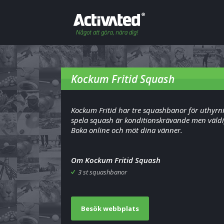
Kockum Fritid Squash
Kockum Fritid har tre squashbanor för uthyrni
spela squash är konditionskrävande men väldi
Boka online och möt dina vänner.
Om Kockum Fritid Squash
3 st squashbanor
Besök webbplats