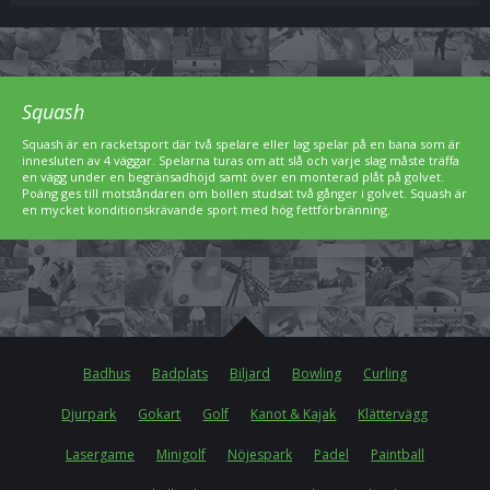
Squash
Squash är en racketsport där två spelare eller lag spelar på en bana som är
innesluten av 4 väggar. Spelarna turas om att slå och varje slag måste träffa
en vägg under en begränsadhöjd samt över en monterad plåt på golvet.
Poäng ges till motståndaren om bollen studsat två gånger i golvet. Squash är
en mycket konditionskrävande sport med hög fettförbränning.
Badhus
Badplats
Biljard
Bowling
Curling
Djurpark
Gokart
Golf
Kanot & Kajak
Klättervägg
Lasergame
Minigolf
Nöjespark
Padel
Paintball