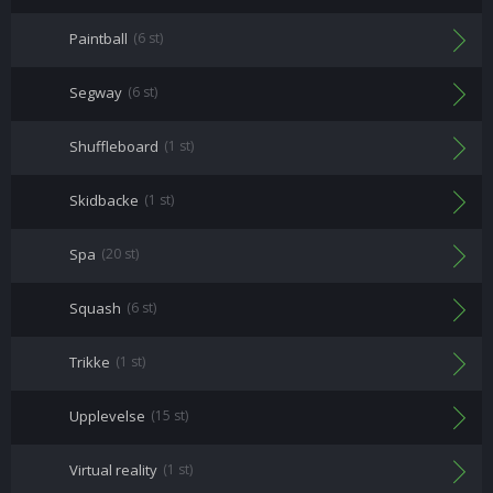
Paintball
(6 st)
Segway
(6 st)
Shuffleboard
(1 st)
Skidbacke
(1 st)
Spa
(20 st)
Squash
(6 st)
Trikke
(1 st)
Upplevelse
(15 st)
Virtual reality
(1 st)