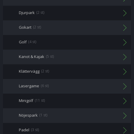
Djurpark
(2 st)
Gokart
(2 st)
Golf
(4 st)
Kanot & Kajak
(5 st)
Klättervägg
(2 st)
Lasergame
(6 st)
Minigolf
(11 st)
Nöjespark
(1 st)
Padel
(3 st)