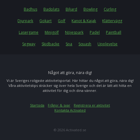
Badhus
Badplats
Biljard
Bowling
Curling
Djurpark
Gokart
Golf
Kanot & Kajak
Klättervägg
Lasergame
Minigolf
Nöjespark
Padel
Paintball
Segway
Skidbacke
Spa
Squash
Upplevelse
Något att göra, nära dig!
Vi är Sveriges roligaste aktivitetsportal. Här hittar du något att göra, nära dig!
Våra aktivitetstips sträcker sig över hela Sverige och det är lätt att hitta en
aktivitet för dig och dina vänner.
Startsida
Frågor & svar
Registrera er aktivitet
Kontakta Activated
© 2026 Activated.se