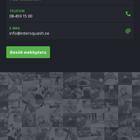
TELEFON
08-459 15 00
E-MAIL
es.hsauqsretni@ofni
Besök webbplats