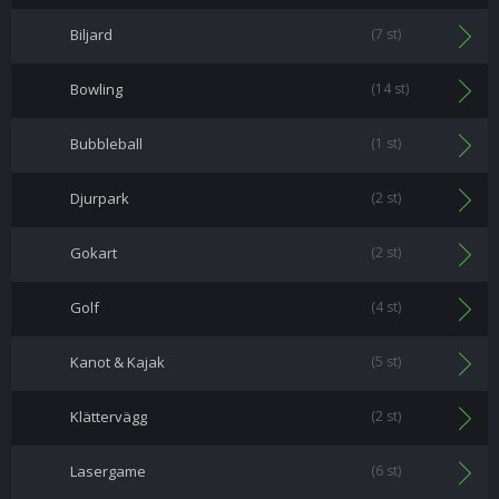
Biljard
(7 st)
Bowling
(14 st)
Bubbleball
(1 st)
Djurpark
(2 st)
Gokart
(2 st)
Golf
(4 st)
Kanot & Kajak
(5 st)
Klättervägg
(2 st)
Lasergame
(6 st)