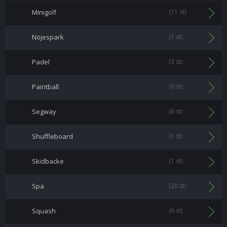
Minigolf
(11 st)
Nöjespark
(1 st)
Padel
(3 st)
Paintball
(6 st)
Segway
(6 st)
Shuffleboard
(1 st)
Skidbacke
(1 st)
Spa
(20 st)
Squash
(6 st)