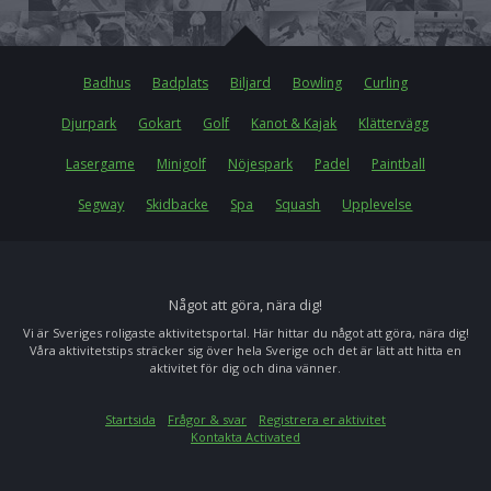
Badhus
Badplats
Biljard
Bowling
Curling
Djurpark
Gokart
Golf
Kanot & Kajak
Klättervägg
Lasergame
Minigolf
Nöjespark
Padel
Paintball
Segway
Skidbacke
Spa
Squash
Upplevelse
Något att göra, nära dig!
Vi är Sveriges roligaste aktivitetsportal. Här hittar du något att göra, nära dig!
Våra aktivitetstips sträcker sig över hela Sverige och det är lätt att hitta en
aktivitet för dig och dina vänner.
Startsida
Frågor & svar
Registrera er aktivitet
Kontakta Activated