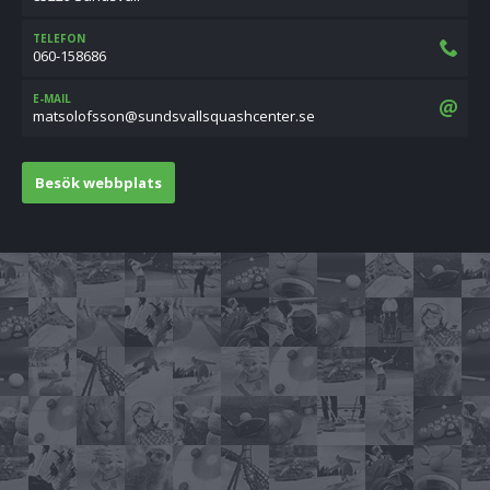
TELEFON
060-158686
E-MAIL
es.retnechsauqsllavsdnus@nossfolostam
Besök webbplats