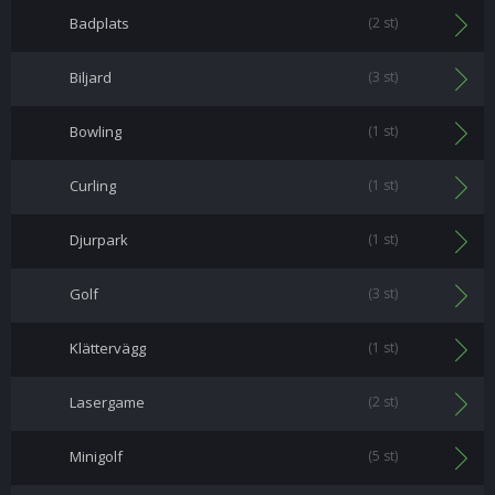
Badplats
(2 st)
Biljard
(3 st)
Bowling
(1 st)
Curling
(1 st)
Djurpark
(1 st)
Golf
(3 st)
Klättervägg
(1 st)
Lasergame
(2 st)
Minigolf
(5 st)