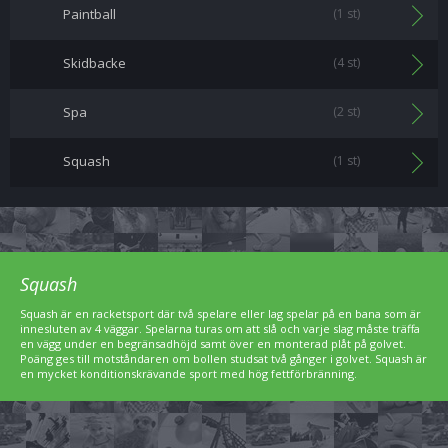
Paintball
(1 st)
Skidbacke
(4 st)
Spa
(2 st)
Squash
(1 st)
Squash
Squash är en racketsport där två spelare eller lag spelar på en bana som är
innesluten av 4 väggar. Spelarna turas om att slå och varje slag måste träffa
en vägg under en begränsadhöjd samt över en monterad plåt på golvet.
Poäng ges till motståndaren om bollen studsat två gånger i golvet. Squash är
en mycket konditionskrävande sport med hög fettförbränning.