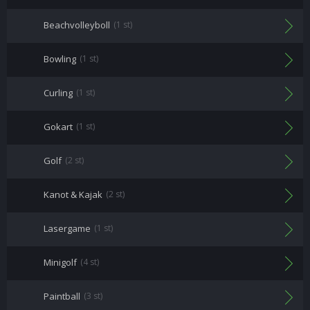
Beachvolleyboll
(1 st)
Bowling
(1 st)
Curling
(1 st)
Gokart
(1 st)
Golf
(2 st)
Kanot & Kajak
(2 st)
Lasergame
(1 st)
Minigolf
(4 st)
Paintball
(3 st)