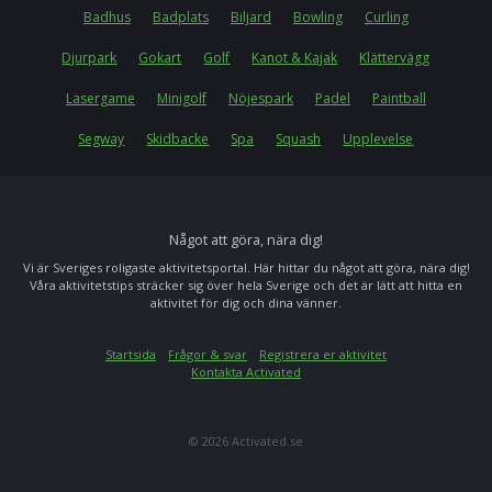
Badhus
Badplats
Biljard
Bowling
Curling
Djurpark
Gokart
Golf
Kanot & Kajak
Klättervägg
Lasergame
Minigolf
Nöjespark
Padel
Paintball
Segway
Skidbacke
Spa
Squash
Upplevelse
Något att göra, nära dig!
Vi är Sveriges roligaste aktivitetsportal. Här hittar du något att göra, nära dig!
Våra aktivitetstips sträcker sig över hela Sverige och det är lätt att hitta en
aktivitet för dig och dina vänner.
Startsida
Frågor & svar
Registrera er aktivitet
Kontakta Activated
© 2026 Activated.se