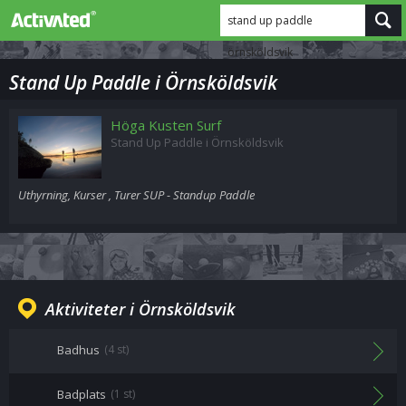
stand up paddle
örnsköldsvik
Stand Up Paddle i Örnsköldsvik
Höga Kusten Surf
Stand Up Paddle i Örnsköldsvik
Uthyrning, Kurser , Turer SUP - Standup Paddle
Aktiviteter i Örnsköldsvik
Badhus
(4 st)
Badplats
(1 st)