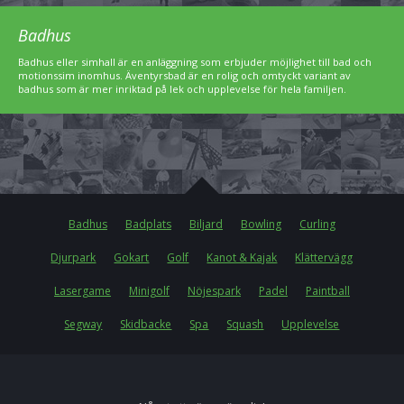
Badhus
Badhus eller simhall är en anläggning som erbjuder möjlighet till bad och
motionssim inomhus. Äventyrsbad är en rolig och omtyckt variant av
badhus som är mer inriktad på lek och upplevelse för hela familjen.
Badhus
Badplats
Biljard
Bowling
Curling
Djurpark
Gokart
Golf
Kanot & Kajak
Klättervägg
Lasergame
Minigolf
Nöjespark
Padel
Paintball
Segway
Skidbacke
Spa
Squash
Upplevelse