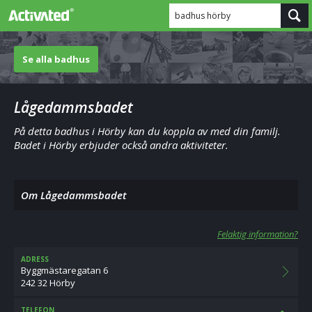
badhus hörby
Se alla badhus
Lågedammsbadet
På detta badhus i Hörby kan du koppla av med din familj.
Badet i Hörby erbjuder också andra aktiviteter.
Om Lågedammsbadet
Felaktig information?
ADRESS
Byggmästaregatan 6
242 32 Hörby
TELEFON