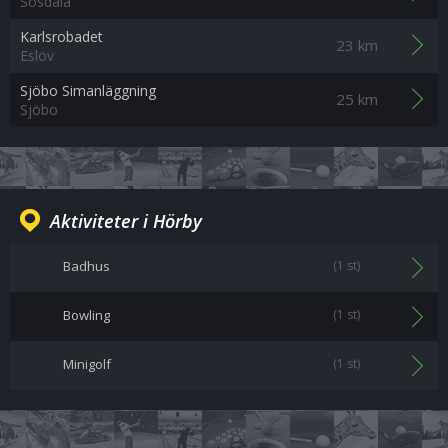
Sösdala
Karlsrobadet
23 km
Eslöv
Sjöbo Simanläggning
25 km
Sjöbo
Aktiviteter i Hörby
Badhus
(1 st)
Bowling
(1 st)
Minigolf
(1 st)