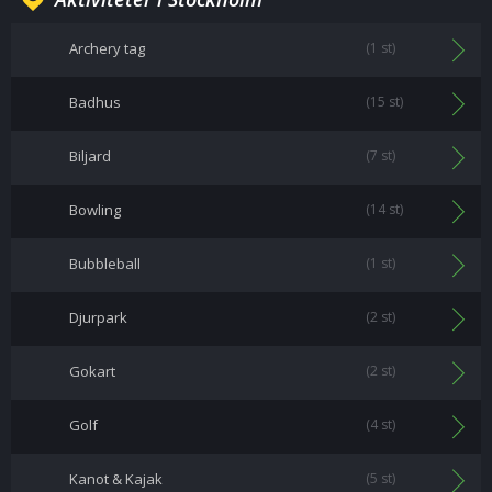
Archery tag
(1 st)
Badhus
(15 st)
Biljard
(7 st)
Bowling
(14 st)
Bubbleball
(1 st)
Djurpark
(2 st)
Gokart
(2 st)
Golf
(4 st)
Kanot & Kajak
(5 st)