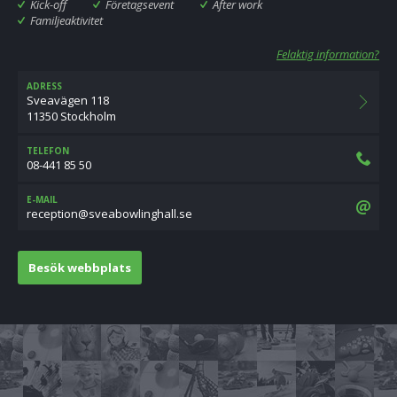
Kick-off
Företagsevent
After work
Familjeaktivitet
Felaktig information?
ADRESS
Sveavägen 118
11350 Stockholm
TELEFON
08-441 85 50
E-MAIL
es.llahgnilwobaevs@noitpecer
Besök webbplats