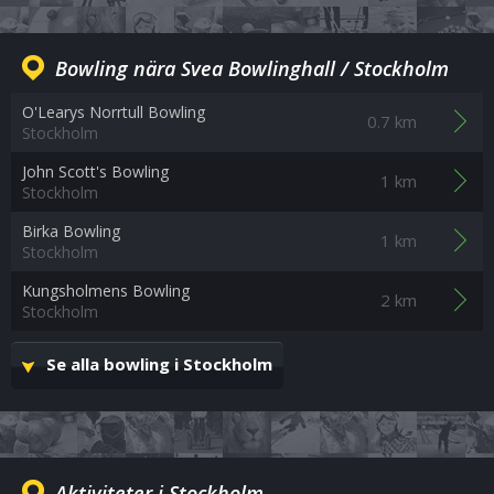
Bowling nära Svea Bowlinghall / Stockholm
O'Learys Norrtull Bowling
0.7 km
Stockholm
John Scott's Bowling
1 km
Stockholm
Birka Bowling
1 km
Stockholm
Kungsholmens Bowling
2 km
Stockholm
Se alla bowling i Stockholm
Aktiviteter i Stockholm