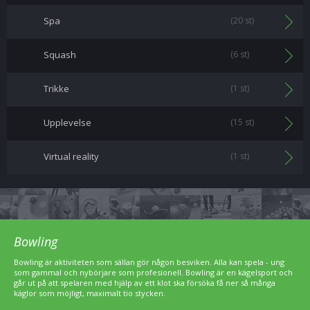
Spa
(20 st)
Squash
(6 st)
Trikke
(1 st)
Upplevelse
(15 st)
Virtual reality
(1 st)
Bowling
Bowling är aktiviteten som sällan gör någon besviken. Alla kan spela - ung
som gammal och nybörjare som profesionell. Bowling är en kägelsport och
går ut på att spelaren med hjälp av ett klot ska försöka få ner så många
käglor som möjligt, maximalt tio stycken.