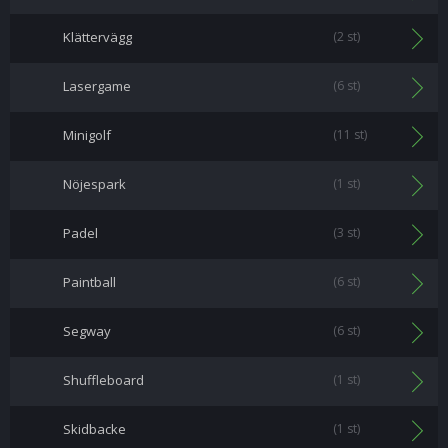
Klättervägg
(2 st)
Lasergame
(6 st)
Minigolf
(11 st)
Nöjespark
(1 st)
Padel
(3 st)
Paintball
(6 st)
Segway
(6 st)
Shuffleboard
(1 st)
Skidbacke
(1 st)