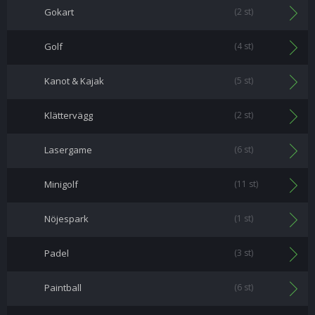
Gokart
(2 st)
Golf
(4 st)
Kanot & Kajak
(5 st)
Klättervägg
(2 st)
Lasergame
(6 st)
Minigolf
(11 st)
Nöjespark
(1 st)
Padel
(3 st)
Paintball
(6 st)