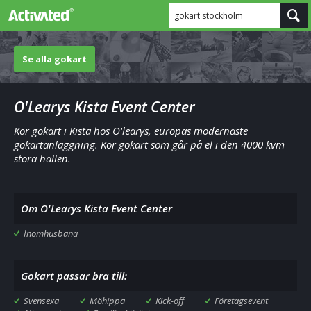
gokart stockholm
Se alla gokart
O'Learys Kista Event Center
Kör gokart i Kista hos O'learys, europas modernaste
gokartanläggning. Kör gokart som går på el i den 4000 kvm
stora hallen.
Om O'Learys Kista Event Center
Inomhusbana
Gokart passar bra till:
Svensexa
Möhippa
Kick-off
Företagsevent