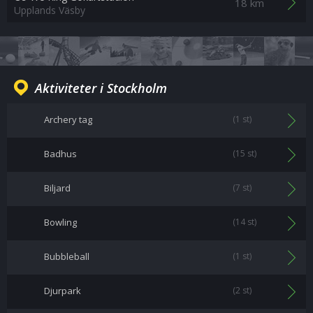
18 km
Upplands Väsby
Aktiviteter i Stockholm
Archery tag
(1 st)
Badhus
(15 st)
Biljard
(7 st)
Bowling
(14 st)
Bubbleball
(1 st)
Djurpark
(2 st)