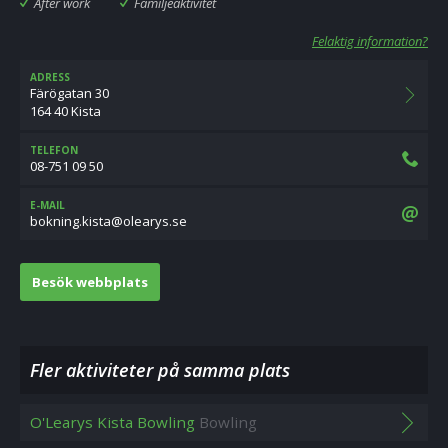
After work
Familjeaktivitet
Felaktig information?
ADRESS
Färögatan 30
164 40 Kista
TELEFON
08-751 09 50
E-MAIL
es.syraelo@atsik.gninkob
Besök webbplats
Fler aktiviteter på samma plats
O'Learys Kista Bowling
Bowling