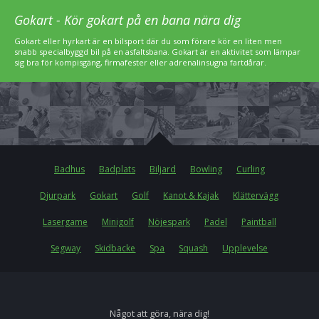
Gokart - Kör gokart på en bana nära dig
Gokart eller hyrkart är en bilsport där du som förare kör en liten men
snabb specialbyggd bil på en asfaltsbana. Gokart är en aktivitet som lämpar
sig bra för kompisgäng, firmafester eller adrenalinsugna fartdårar.
Badhus
Badplats
Biljard
Bowling
Curling
Djurpark
Gokart
Golf
Kanot & Kajak
Klättervägg
Lasergame
Minigolf
Nöjespark
Padel
Paintball
Segway
Skidbacke
Spa
Squash
Upplevelse
Något att göra, nära dig!