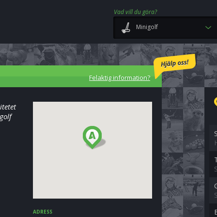
Vad vill du göra?
Minigolf
Felaktig information?
itetet
golf
ADRESS