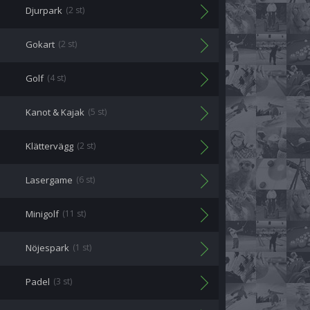
Djurpark
(2 st)
Gokart
(2 st)
Golf
(4 st)
Kanot & Kajak
(5 st)
Klättervägg
(2 st)
Lasergame
(6 st)
Minigolf
(11 st)
Nöjespark
(1 st)
Padel
(3 st)