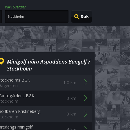
Var i Sverige?
Minigolf nära Aspuddens Bangolf /
Stockholm
Stockholms BGK
1.0 km
Hägersten
Tantogårdens BGK
3 km
Stockholm
Golfbaren Kristineberg
3 km
Stockholm
Bredängs minigolf
4 km