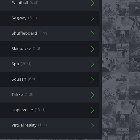
Paintball
(6 st)
Segway
(6 st)
Shuffleboard
(1 st)
Skidbacke
(1 st)
Spa
(20 st)
Squash
(6 st)
Trikke
(1 st)
Upplevelse
(15 st)
Virtual reality
(1 st)