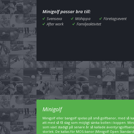
Minigolf passar bra till:
Svensexa
Möhippa
Företagsevent
After work
Familjeaktivitet
Minigolf
Minigolf eller bangolf spelas på små golfbanor, med så kal
att med så få slag som möjligt sänka bollen i koppen. Min
som växt stadigt på senare år så kallade äventyrsgolfbanor,
storlek. De kallas för MOS-banor (Minigolf Open Standard)