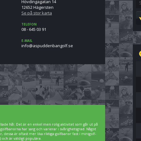
Hövdingagatan 14
12652 Hägersten
Se på stor karta
TELEFON
08 - 645 03 91
E-MAIL
es.flognabneddupsa@ofni
lade hål. Det är en enkel men rolig aktivitet som går ut på
igolfbanorna har sarg och varierar i svårighetsgrad. Något
 dessa är oftast mer lika riktiga golfbanor fast i minigolf-
 och är väldigt populära.