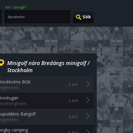
Var i Sverige?
Minigolf nära Bredängs minigolf /
Stockholm
Stockholms BGK
3 km
Hägersten
Brostugan
3 km
Drottningholm
Aspuddens Bangolf
4 km
Hägersten
Ängby camping
5 km