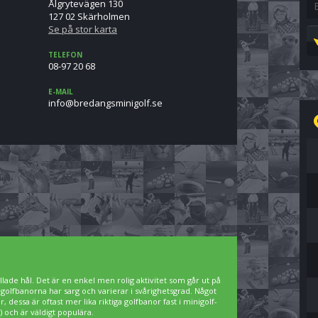
Ålgrytevägen 130
127 02 Skärholmen
Se på stor karta
TELEFON
08-97 20 68
E-MAIL
es.floginimsgnaderb@ofni
lade hål. Det är en enkel men rolig aktivitet som går ut på
igolfbanorna har sarg och varierar i svårighetsgrad. Något
 dessa är oftast mer lika riktiga golfbanor fast i minigolf-
 och är väldigt populära.