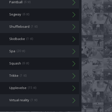
Paintball
(6 st)
Segway
(6 st)
Shuffleboard
(1 st)
Skidbacke
(1 st)
Spa
(20 st)
Squash
(6 st)
Trikke
(1 st)
Upplevelse
(15 st)
Virtual reality
(1 st)