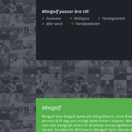
Minigolf passar bra till:
Svensexa
Möhippa
Företagsevent
After work
Familjeaktivitet
Minigolf
Minigolf eller bangolf spelas på små golfbanor, med så kal
att med så få slag som möjligt sänka bollen i koppen. Min
som växt stadigt på senare år så kallade äventyrsgolfbanor,
storlek. De kallas för MOS-banor (Minigolf Open Standard)