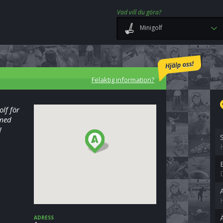
Vad vill du göra?
Minigolf
Felaktig information?
lf för
 med
!
ADRESS