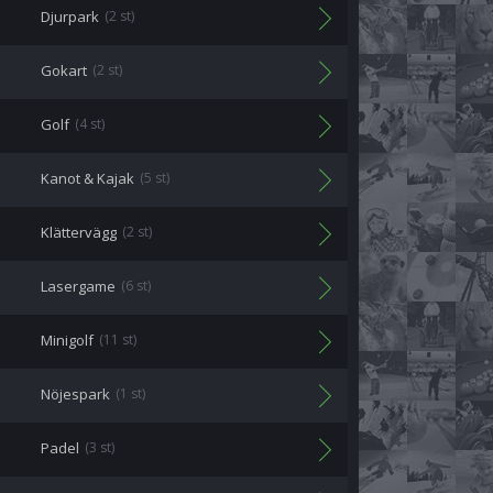
Djurpark
(2 st)
Gokart
(2 st)
Golf
(4 st)
Kanot & Kajak
(5 st)
Klättervägg
(2 st)
Lasergame
(6 st)
Minigolf
(11 st)
Nöjespark
(1 st)
Padel
(3 st)