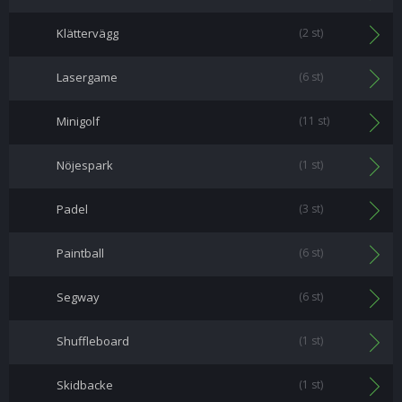
Klättervägg
(2 st)
Lasergame
(6 st)
Minigolf
(11 st)
Nöjespark
(1 st)
Padel
(3 st)
Paintball
(6 st)
Segway
(6 st)
Shuffleboard
(1 st)
Skidbacke
(1 st)