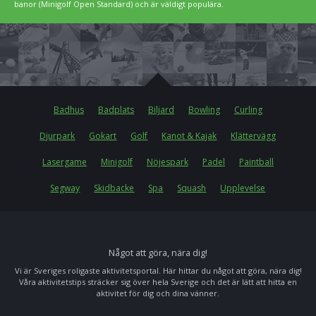
banor (Minigolf Open Standard) och är väldigt populära.
Badhus
Badplats
Biljard
Bowling
Curling
Djurpark
Gokart
Golf
Kanot & Kajak
Klättervägg
Lasergame
Minigolf
Nöjespark
Padel
Paintball
Segway
Skidbacke
Spa
Squash
Upplevelse
Något att göra, nära dig!
Vi är Sveriges roligaste aktivitetsportal. Här hittar du något att göra, nära dig!
Våra aktivitetstips sträcker sig över hela Sverige och det är lätt att hitta en
aktivitet för dig och dina vänner.