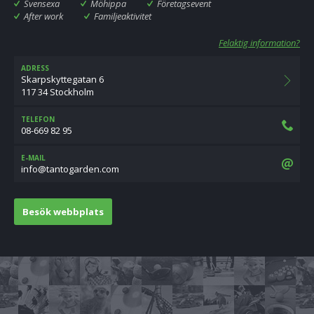
Svensexa
Möhippa
Företagsevent
After work
Familjeaktivitet
Felaktig information?
ADRESS
Skarpskyttegatan 6
117 34 Stockholm
TELEFON
08-669 82 95
E-MAIL
moc.nedragotnat@ofni
Besök webbplats