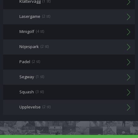
Klättervägg
(1 st)
Lasergame
(2 st)
Minigolf
(4 st)
Nöjespark
(2 st)
Padel
(2 st)
Segway
(1 st)
Squash
(3 st)
Upplevelse
(2 st)