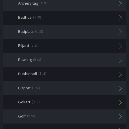
Archery tag
(1 st)
Badhus
(3 st)
Badplats
(6 st)
Biljard
(5 st)
Bowling
(3 st)
Bubbleball
(1 st)
E-sport
(1 st)
Gokart
(3 st)
Golf
(5 st)