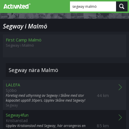
segway malmö
Segway i Malmö
First Camp Malmö
Segway i Malmö
Segway nära Malmö
LALEFA
Sjöbo
44 km
Företag med uthyrning av Segway i Skåne med stor
kapacitet upptill 30pers. Upplev Skåne med Segway!
Segway
Segway4fun
Kristianstad
85 km
Upplev Kristianstad med Segway, här arrangeras en