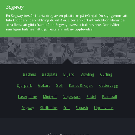
Segway
En Segway består i korta drag av en plattform på två hjul. Du styr genom att
luta kroppen i den riktning du vill åka. Efter en kort introduktion klarar de
allra flesta att glida fram på en Segway, oavsett balanssinne. Den håller
nämligen balansen åt dig. Testa en helt ny upplevelse!
Badhus
Badplats
Biljard
Bowling
Curling
Djurpark
Gokart
Golf
Kanot & Kajak
Klättervägg
Lasergame
Minigolf
Nöjespark
Padel
Paintball
Segway
Skidbacke
Spa
Squash
Upplevelse